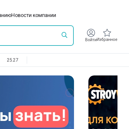
анию
Новости компании
Избранное
Войти
25.27