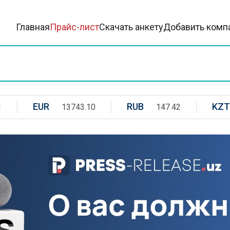
Главная
Прайс-лист
Скачать анкету
Добавить комп
EUR
RUB
KZT
1
13743.10
147.42