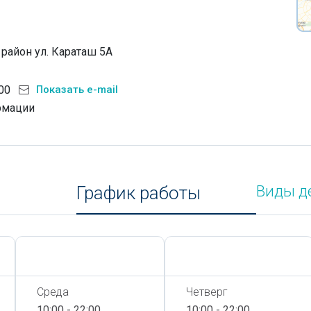
район ул. Караташ 5А
:00
Показать e-mail
рмации
График работы
Виды д
Сегодня,
7 Августа
Сегодня,
7 Августа
Среда
Четверг
10:00 - 22:00
10:00 - 22:00