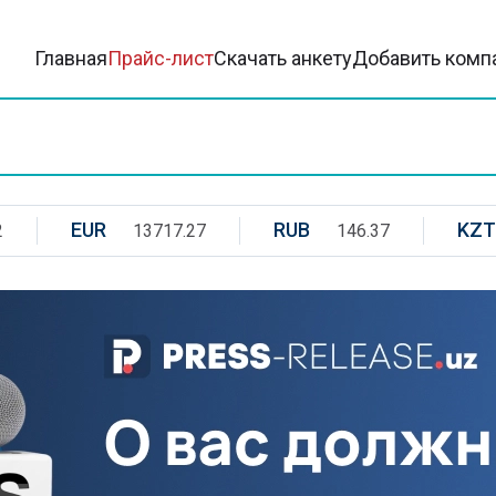
Главная
Прайс-лист
Скачать анкету
Добавить комп
EUR
RUB
KZT
2
13717.27
146.37