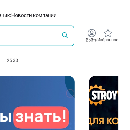
анию
Новости компании
Избранное
Войти
25.33