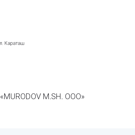
л. Караташ
 «MURODOV M.SH. ООО»