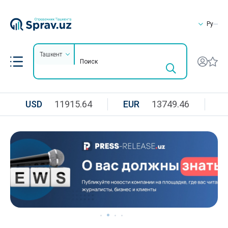
Ру
Ташкент
USD
11915.64
EUR
13749.46
R