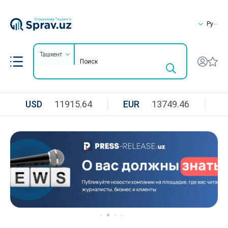
Ру
Ташкент
USD
11915.64
EUR
13749.46
R