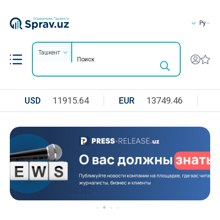
Ру
Ташкент
USD
11915.64
EUR
13749.46
R