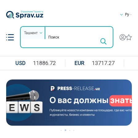
Ру
Ташкент
USD
11886.72
EUR
13717.27
R