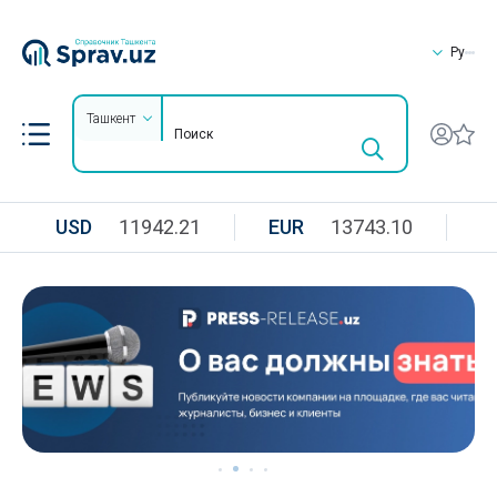
Ру
Ташкент
USD
11942.21
EUR
13743.10
R