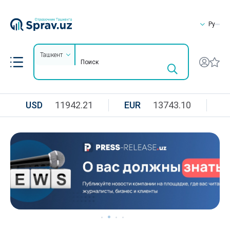
Ру
Ташкент
USD
11942.21
EUR
13743.10
R