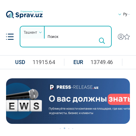
Ру
Ташкент
USD
11915.64
EUR
13749.46
R