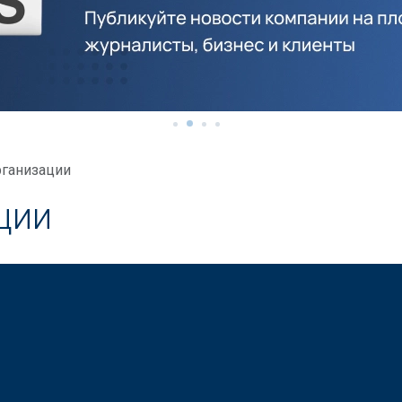
ганизации
ции