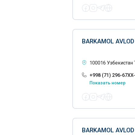
автошкол
Училища
Частные детские сады
Школы
BARKAMOL AVLOD
Частные школы
Профессиональные школы
100016 Узбекистан 
Специализированные
+998 (71) 296-67XX
школы
Показать номер
Музыкальные школы
искусств
Ясли-сады
Обучение 1С бухгалтерии
BARKAMOL AVLOD