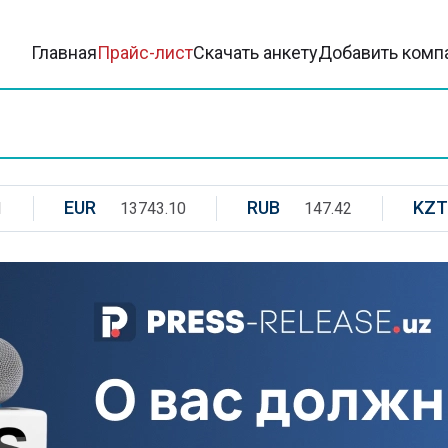
Главная
Прайс-лист
Скачать анкету
Добавить комп
EUR
RUB
KZT
1
13743.10
147.42