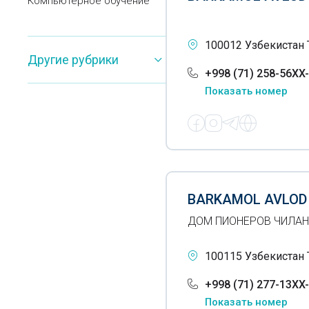
Компьютерное обучение
Консерватории
100012 Узбекистан 
Коучинг
Другие рубрики
+998 (71) 258-56XX
Курсы визажистов
Показать номер
Курсы графического
дизайна
Курсы для абитуриентов
Курсы для школьников
BARKAMOL AVLOD
Курсы иностранных языков
ДОМ ПИОНЕРОВ ЧИЛАН
Курсы менеджмента
100115 Узбекистан 
Курсы по рукоделию
+998 (71) 277-13XX
Курсы профессиональные
Показать номер