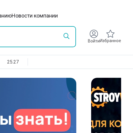
анию
Новости компании
Избранное
Войти
25.27