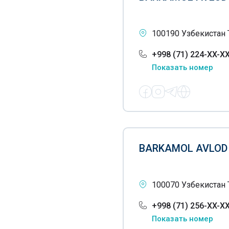
Обучение массажу
Обучение парикмахерскому
100190 Узбекистан
искусству
+998 (71) 224-XX-X
Курсы программирования
Показать номер
Обучение русскому языку
Подготовка в ВУЗЫ
Подготовка в лицеи
Президентские школы
BARKAMOL AVLOD
Обучение по танцам
Танцы для детей
100070 Узбекистан 
Тхэквондо для детей
+998 (71) 256-XX-X
Показать номер
Учебное оборудование для