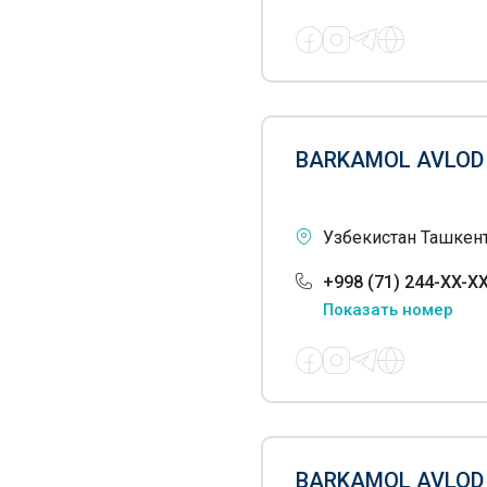
Курсы русского языка
Курсы стоматологов
Лицеи
Международная
BARKAMOL AVLOD
сертификация GMAT
Ментальная арифметика
Узбекистан Ташкент
Обучение бухгалтерии
+998 (71) 244-XX-X
Обучение за рубежом
Показать номер
Обучение иностранным
языкам
Обучение компьютерной
графике
Обучение косметологии
BARKAMOL AVLOD