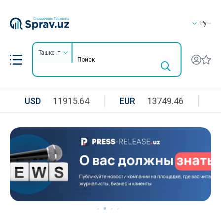
Ру
Ташкент
USD
11915.64
EUR
13749.46
R