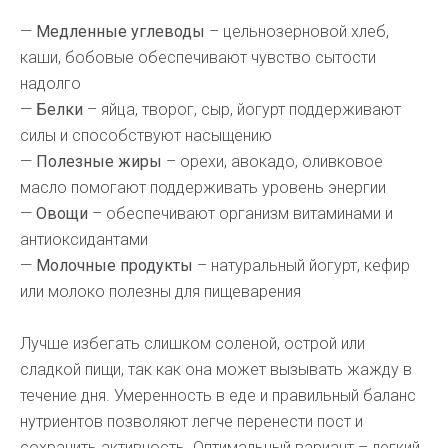
—
Медленные углеводы
– цельнозерновой хлеб,
каши, бобовые обеспечивают чувство сытости
надолго
—
Белки
– яйца, творог, сыр, йогурт поддерживают
силы и способствуют насыщению
—
Полезные жиры
– орехи, авокадо, оливковое
масло помогают поддерживать уровень энергии
—
Овощи
– обеспечивают организм витаминами и
антиоксидантами
—
Молочные продукты
– натуральный йогурт, кефир
или молоко полезны для пищеварения
Лучше избегать слишком соленой, острой или
сладкой пищи, так как она может вызывать жажду в
течение дня. Умеренность в еде и правильный баланс
нутриентов позволяют легче перенести пост и
сохранить активность. Оптимальный вариант – легкий,