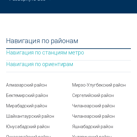
Домены стран мира
Как избежать ошибок при оформлении бизнес-
кредита для ИП
Что лучше реализовать во дворе: систему
Навигация по районам
охлаждения водным туманом или обычный
микроклимат разбрызгивателями
Навигация по станциям метро
Бизнес в Узбекистане
Навигация по ориентирам
Тефлоновая посуда – советы по эксплуатации и
уходу
Алмазарский район
Мирзо-Улугбекский район
Станция метро Айбек
Бектемирский район
Сергелийский район
Мирабадский район
Общественный транспорт в Ташкенте
Чиланзарский район
Шайхантаурский район
Чиланзарский район
Мирабадский район
Юнусабадский район
Яшнабадский район
Какие бывают виды соли