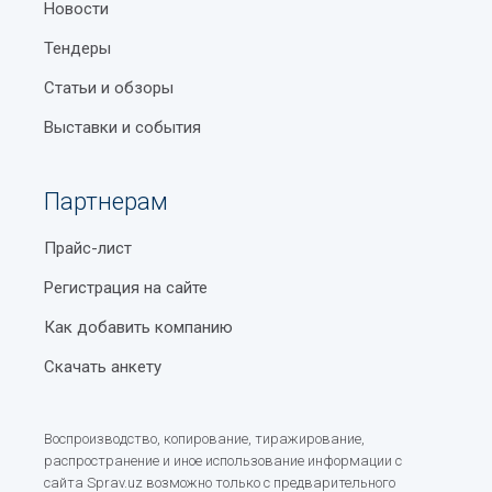
Новости
Накопительные бонусные карты в Узбекистане
Тендеры
Где и как можно проверить золотое изделие на
Статьи и обзоры
подлинность?
Выставки и события
Как получить шенгенскую визу в Узбекистане:
документы, сроки и нюансы
Партнерам
Как правильно выбрать искусственную ёлку
Прайс-лист
Правила поведения в автобусе
Регистрация на сайте
Как выбрать очиститель воздуха
Как добавить компанию
Прогноз погоды в Узбекистане
Скачать анкету
Покупка квартиры на стадии котлована: выгода и
риски
Воспроизводство, копирование, тиражирование,
Тренинги для бизнеса: инновационные подходы к
распространение и иное использование информации с
обучению персонала
сайта Sprav.uz возможно только с предварительного