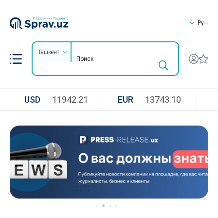
Ру
Ташкент
USD
11942.21
EUR
13743.10
R