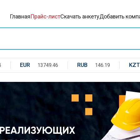
Главная
Прайс-лист
Скачать анкету
Добавить комп
EUR
RUB
KZT
4
13749.46
146.19