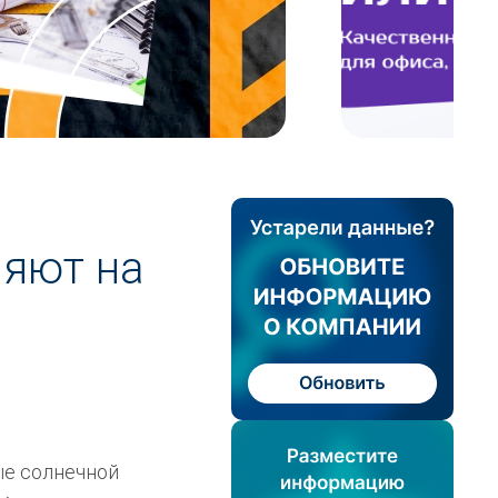
ияют на
ые солнечной