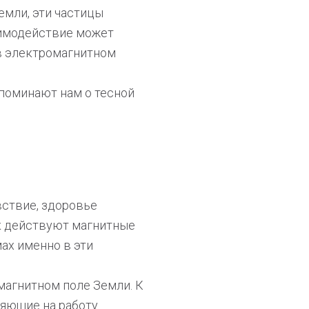
мли, эти частицы
аимодействие может
 в электромагнитном
апоминают нам о тесной
вствие, здоровье
ак действуют магнитные
ах именно в эти
магнитном поле Земли. К
ияющие на работу