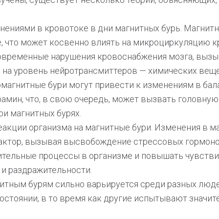
нениями в кровотоке в дни магнитных бурь. Магнитн
, что может косвенно влиять на микроциркуляцию к
тковременные нарушения кровоснабжения мозга, выз
ь на уровень нейротрансмиттеров — химических вещ
омагнитные бури могут привести к изменениям в бал
амин, что, в свою очередь, может вызвать головную 
и магнитных бурях.
еакции организма на магнитные бури. Изменения в м
ктор, вызывая высвобождение стрессовых гормонов
лительные процессы в организме и повышать чувств
 и раздражительности.
гнитным бурям сильно варьируется среди разных люд
остоянии, в то время как другие испытывают значи