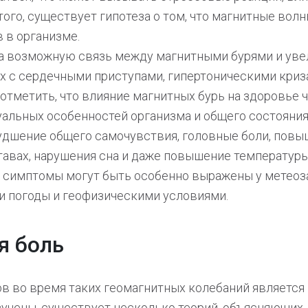
того, существует гипотеза о том, что магнитные вол
 в организме.
а возможную связь между магнитными бурями и уве
 с сердечными приступами, гипертоническими криз
 отметить, что влияние магнитных бурь на здоровье
уальных особенностей организма и общего состояния
удшение общего самочувствия, головные боли, повы
тавах, нарушения сна и даже повышение температур
и симптомы могут быть особенно выражены у метеоз
и погоды и геофизическими условиями.
я боль
 во время таких геомагнитных колебаний является 
зучены, существует несколько теорий, объясняющих,