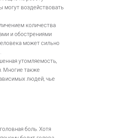
ны могут воздействовать
личением количества
ами и обострениями
 человека может сильно
.
шенная утомляемость,
ы. Многие также
ависимых людей, чье
головная боль. Хотя
 почему болит голова