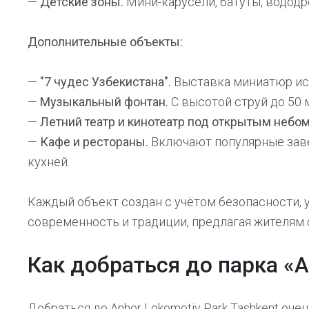
—
Детские зоны.
Мини-карусели, батуты, водод
Дополнительные объекты:
—
"7 чудес Узбекистана".
Выставка миниатюр ист
—
Музыкальный фонтан.
С высотой струй до 50
—
Летний театр и кинотеатр под открытым небом
—
Кафе и рестораны.
Включают популярные заведен
кухней.
Каждый объект создан с учётом безопасности, 
современность и традиции, предлагая жителям 
Как добраться до парка «
Добраться до Anhor Lokomotiv Park Tashkent оч