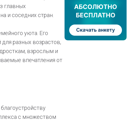
из главных
на и соседних стран.
емейного уюта. Его
 для разных возрастов,
одросткам, взрослым и
ываемые впечатления от
 благоустройству
мплекса с множеством