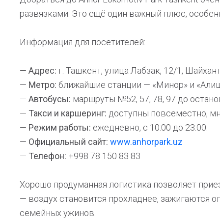
развязками. Это ещё один важный плюс, особенн
Информация для посетителей:
—
Адрес:
г. Ташкент, улица Лабзак, 12/1, Шайхан
—
Метро:
ближайшие станции — «Минор» и «Алиш
—
Автобусы:
маршруты №52, 57, 78, 97 до остан
—
Такси и каршеринг:
доступны повсеместно, мн
—
Режим работы:
ежедневно, с 10:00 до 23:00.
—
Официальный сайт:
www.anhorpark.uz
—
Телефон:
+998 78 150 83 83
Хорошо продуманная логистика позволяет приез
— воздух становится прохладнее, зажигаются о
семейных ужинов.