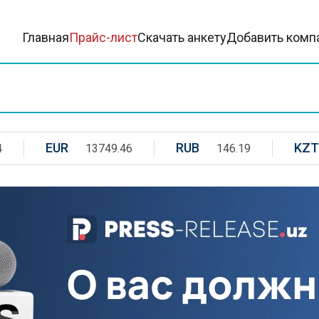
Главная
Прайс-лист
Скачать анкету
Добавить комп
EUR
RUB
KZT
4
13749.46
146.19