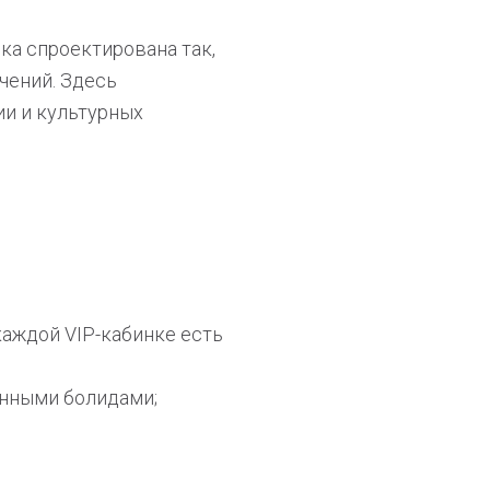
рка спроектирована так,
чений. Здесь
ии и культурных
каждой VIP-кабинке есть
енными болидами;