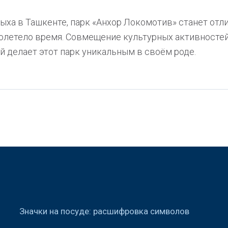
ыха в Ташкенте, парк «Анхор Локомотив» станет от
ролетело время. Совмещение культурных активносте
 делает этот парк уникальным в своём роде.
Значки на посуде: расшифровка символов