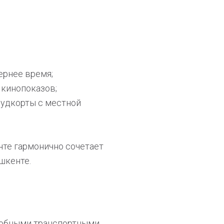
ернее время;
 кинопоказов;
 фудкорты с местной
нте гармонично сочетает
шкенте.
 удобными транспортными