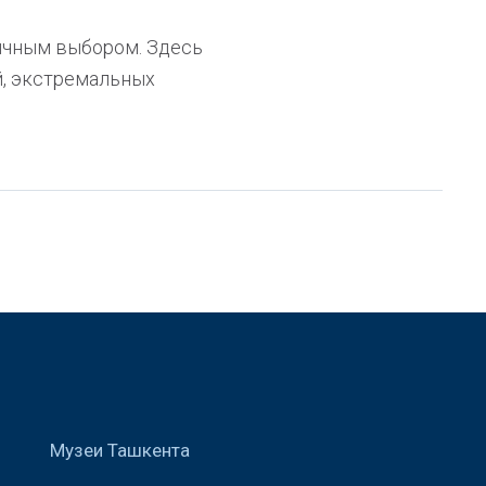
личным выбором. Здесь
й, экстремальных
Музеи Ташкента