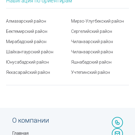
Навигация по ориентирам
Ташкентский музей железнодорожной техники
Частный vs государственный ВУЗ: что выбрать и в
Алмазарский район
Мирзо-Улугбекский район
чём разница
Бектемирский район
Сергелийский район
Где отшлифовать экран смарт-часов от царапин
Мирабадский район
Чиланзарский район
Станция метро Новза
Шайхантаурский район
Чиланзарский район
Юнусабадский район
Яшнабадский район
Онлайн-сервис для проверки строительных
компаний в Ташкенте
Яккасарайский район
Учтепинский район
Что лучше: обогреватель или тепловая пушка?
Как выбрать зубную пасту
Станция метро Буюк Ипак Йули (бывш. Максима
Горького)
О компании
Новые тарифы и безналичная оплата в транспорте
Ташкента с 2025 года
Главная