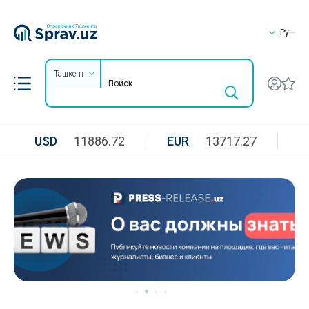
Ру
Ташкент
USD
11886.72
EUR
13717.27
R