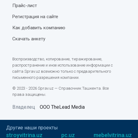
Система штрихкодирования Узбекистана
Прайс-лист
Таблица размеров одежды
Регистрация на сайте
Как отслеживать, где находится ребенок. Варианты
Как добавить компанию
родительского контроля за перемещением детей
Скачать анкету
Почему ваш бизнес может отсутствовать в
ответах ChatGPT
Воспроизводство, копирование, тиражирование,
распространение и иное использование информации с
Подготовка помещения к профессиональном
сайта Sprav.uz возможно только с предварительного
клинингу
письменного разрешения компании.
Парк Ашхабад в Ташкенте
© 2023 - 2026 Sprav.uz — Справочник Ташкента. Все
права защищены.
Как трансмиттеры помогают в управлении
производственными процессами
Владелец
ООО TheLead Media
Тренинги для бизнеса: инновационные подходы к
обучению персонала
Другие наши проекты
stroyvitrina.uz
pc.uz
mebelvitrina.uz
Цветовые коды на зубных пастах — миф или