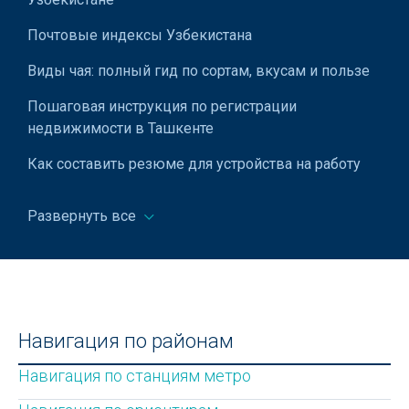
Почтовые индексы Узбекистана
Виды чая: полный гид по сортам, вкусам и пользе
Пошаговая инструкция по регистрации
недвижимости в Ташкенте
Как составить резюме для устройства на работу
Службы первой помощи в Узбекистане
Развернуть все
Расписание месяца Рамадан – 2022
Как выбрать кроссовки
Как выбрать зимнюю куртку: советы по выбору
теплой и стильной верхней одежды
Навигация по районам
Гербы и флаги стран мира
Навигация по станциям метро
Как выбрать смартфон для пожилого человека