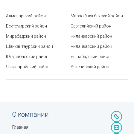
Надувной матрас для сна – комфорт или
бесполезная покупка
Алмазарский район
Мирзо-Улугбекский район
Стоимость контрактного обучения в ВУЗах
Бектемирский район
Сергелийский район
Узбекистана
Мирабадский район
Чиланзарский район
Стратегии карьерного роста: вертикальный vs.
Шайхантаурский район
Чиланзарский район
горизонтальный
Юнусабадский район
Яшнабадский район
Станция метро Алмазар
Яккасарайский район
Учтепинский район
Рейтинг стран мира по площади и населению
Частный vs государственный ВУЗ: что выбрать и в
чём разница
Как проверить лекарственный препарат на
подлинность?
О компании
Условные знаки топографических карт
Главная