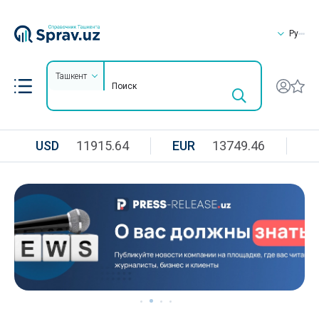
Ру
Ташкент
USD
11915.64
EUR
13749.46
R