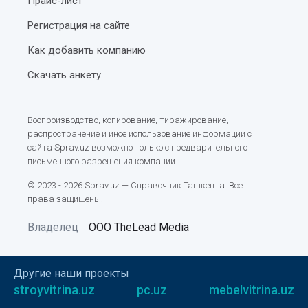
Прайс-лист
Как оформить туристическую страховку перед
поездкой за границу?
Регистрация на сайте
Советы по удалению шерсти домашних животных
Как добавить компанию
с дивана
Скачать анкету
Музей здравоохранения Узбекистана
Типы кузовов легковых автомобилей
Воспроизводство, копирование, тиражирование,
распространение и иное использование информации с
Мемориальный комплекс «Парк Победы» в
сайта Sprav.uz возможно только с предварительного
Ташкенте
письменного разрешения компании.
Как поступить в ВУЗ в Узбекистане: актуальные
© 2023 - 2026 Sprav.uz — Справочник Ташкента. Все
права защищены.
изменения и онлайн-регистрация
Владелец
ООО TheLead Media
Станция метро «Мустакиллик майдони» (Площадь
Независимости)
Узбекистан – информация для гостей республики
Другие наши проекты
stroyvitrina.uz
pc.uz
mebelvitrina.uz
Геологический музей Узбекистана