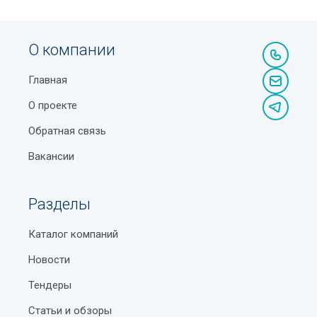
Парк Magic City в Ташкенте
Станция метро Тинчлик
О компании
Как научиться быстро запоминать информацию
Главная
Шайхантахурский район
О проекте
Что нужно возить в машине по ПДД Узбекистана
Обратная связь
Получение и замена ID-карты в Узбекистане
Вакансии
Мойка над стиралкой: удобство и реализация в
малогабаритной ванной
Разделы
Как составить резюме для устройства на работу
Каталог компаний
Типы кузовов легковых автомобилей
Новости
Парк Tashkentlend в Ташкенте
Тендеры
Домены стран мира
Статьи и обзоры