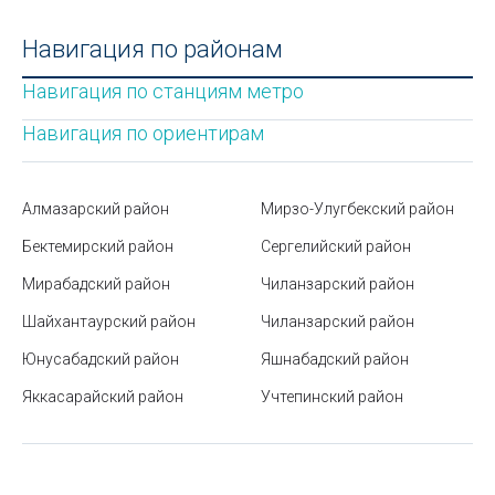
Государственный музей истории Узбекистана
Навигация по районам
Яшнабадский район
Навигация по станциям метро
Мавзолей Зангиата в Ташкенте
Навигация по ориентирам
Маркировка электроники и бытовой техники
Цветовые коды на зубных пастах — миф или
Алмазарский район
Мирзо-Улугбекский район
правда?
Бектемирский район
Сергелийский район
Оформление дарственной на квартиру в
Мирабадский район
Узбекистане
Чиланзарский район
Шайхантаурский район
Чиланзарский район
Новая система оценок в школах (СОЧ, СОР)
Юнусабадский район
Яшнабадский район
Японский сад в Ташкенте
Яккасарайский район
Учтепинский район
Форматы файлов
Правила поведения в метро