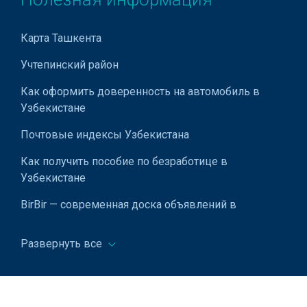
Карта Ташкента
Учтепинский район
Как оформить доверенность на автомобиль в
Узбекистане
Почтовые индексы Узбекистана
Как получить пособие по безработице в
Узбекистане
BirBir — современная доска объявлений в
Узбекистане
Развернуть все
Оскорбления в соцсетях и наказание за них
Преимущества использования
концентрированного пюре в кулинарии