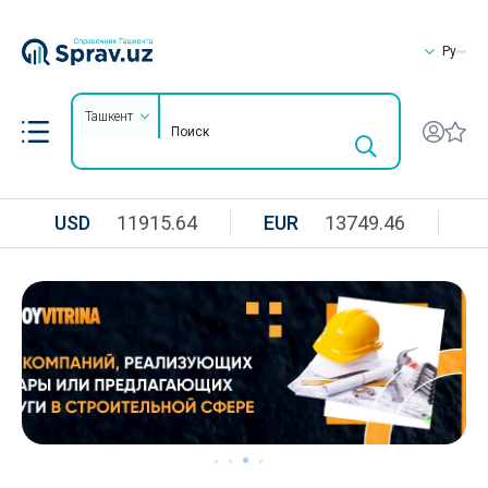
Ру
Ташкент
USD
11915.64
EUR
13749.46
R