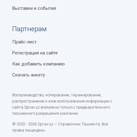
Что такое умные замки?
Выставки и события
Как правильно организовать рабочее
пространство с офисной мебелью
Партнерам
Гимн Узбекистана
Прайс-лист
Виды пищевых растительных масел: полный гид
Регистрация на сайте
по свойствам, пользе и применению
Как добавить компанию
Рынки и базары Ташкента
Скачать анкету
Станция метро Машиносозлар
(Машиностроителей)
Воспроизводство, копирование, тиражирование,
Рынок Янгиабад в Ташкенте
распространение и иное использование информации с
сайта Sprav.uz возможно только с предварительного
Как открыть банковскую карту в Узбекистане
письменного разрешения компании.
Курс узбекского сума в 2022 году
© 2023 - 2026 Sprav.uz — Справочник Ташкента. Все
права защищены.
Мирабадский дехканский базар в Ташкенте (бывш.