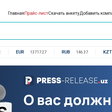
Главная
Прайс-лист
Скачать анкету
Добавить комп
EUR
RUB
KZT
2
13717.27
146.37