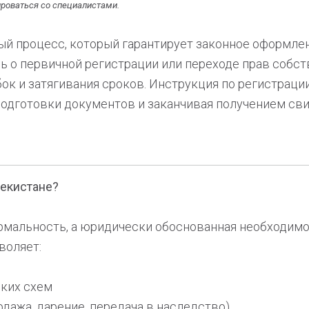
роваться со специалистами.
й процесс, который гарантирует законное оформле
чь о первичной регистрации или переходе прав собс
ок и затягивания сроков. Инструкция по регистрац
 подготовки документов и заканчивая получением св
екистане?
рмальность, а юридически обоснованная необходим
воляет:
ских схем
дажа, дарение, передача в наследство)