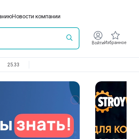
анию
Новости компании
Избранное
Войти
25.33