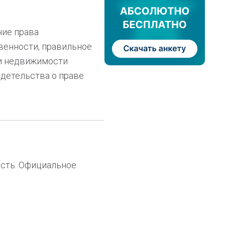
ние права
твенности, правильное
ии недвижимости
идетельства о праве
ость. Официальное