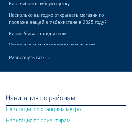
Как выбрать зубную щетку
Насколько выгодно открывать магазин по
продаже вещей в Узбекистане в 2025 году?
Какие бывают виды соли
Условные знаки топографических карт
Бенто-торт: что это такое и как его приготовить
Развернуть все
Медресе Кукельдаш в Ташкенте
Станция метро Алмазар
Курс узбекского сума в 2022 году
Навигация по районам
Как выбрать очиститель воздуха
Навигация по станциям метро
Техническое оборудование для учебного центра:
Навигация по ориентирам
что необходимо приобрести