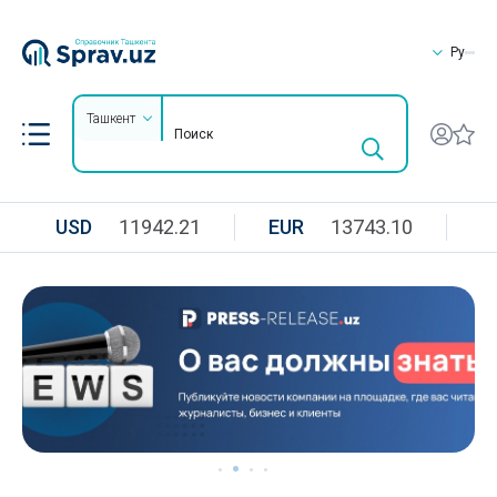
Ру
Ташкент
USD
11942.21
EUR
13743.10
R