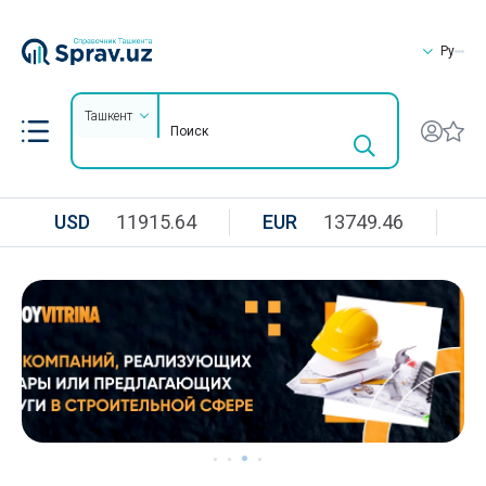
Ру
Ташкент
USD
11915.64
EUR
13749.46
R