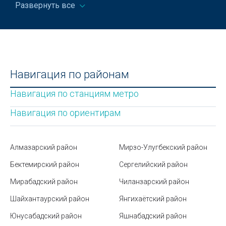
советы и примеры
Развернуть все
Подготовка помещения к профессиональном
клинингу
Где отшлифовать экран смарт-часов от царапин
Государственный академический русский
Навигация по районам
драматический театр Узбекистана в Ташкенте
Навигация по станциям метро
Узбекский театр музыкальной драмы и комедии
Навигация по ориентирам
имени Мукими в Ташкенте
Парк Tashkentlend в Ташкенте
Алмазарский район
Мирзо-Улугбекский район
Парк Янги Узбекистан в Ташкенте
Бектемирский район
Сергелийский район
Рынки и базары Ташкента
Мирабадский район
Чиланзарский район
Где купаться в Узбекистане сегодня?
Шайхантаурский район
Янгихаётский район
Что означают знаки на упаковке: расшифровка
Юнусабадский район
Яшнабадский район