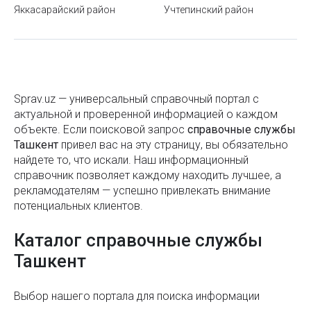
обозначений
Яккасарайский район
Учтепинский район
Как выбрать сэндвич-панели
Почему молодым людям трудно познакомиться
для создания семьи?
Что такое система DMED и как она используется в
Sprav.uz — универсальный справочный портал с
актуальной и проверенной информацией о каждом
Узбекистане
объекте. Если поисковой запроc
справочные службы
Какие бывают виды мёда и чем они отличаются
Ташкент
привел вас на эту страницу, вы обязательно
найдете то, что искали. Наш информационный
Районы Ташкента
справочник позволяет каждому находить лучшее, а
рекламодателям — успешно привлекать внимание
Как не стать жертвой карманника?
потенциальных клиентов.
Как правильно питаться во время поста Рамадан
Каталог справочные службы
Как выбрать зубную пасту
Ташкент
Как использовать быстрые клавиши в MS Word
Выбор нашего портала для поиска информации
Маркировка солнцезащитных очков