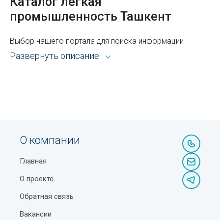
Каталог легкая
форматов к современным технологиям
промышленность Ташкент
Тренинги для бизнеса: инновационные подходы к
обучению персонала
Выбор нашего портала для поиска информации
открывает широкие возможности. Каталог Sprav для
Как спасаться от жары, если нет кондиционера
Развернуть описание
пользователей и рекламодателей — это:
Как избежать ошибок при применении
Всё из рубрики легкая промышленность Ташкента
дисциплинарных взысканий
с адресами, телефонами, контактами, режимом
Станция метро Чорсу
работы и другой справочной информацией.
Как выбрать кофемашину: руководство для
Возможность сортировать объекты по районам,
истинных кофеманов
ускоряющая процедуру поиска оптимального для
О компании
вас варианта.
Как проверить лекарственный препарат на
Главная
подлинность?
Отсутствие ограничений доступа к базе данных по
О проекте
гелокации — портал доступен из любой точки, где
Что нужно возить в машине по ПДД Узбекистана
есть интернет.
Обратная связь
Новые тарифы и безналичная оплата в транспорте
Бесплатное добавление в список учреждений с
Вакансии
Ташкента с 2025 года