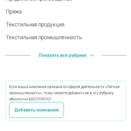
Пряжа
Текстильная продукция
Текстильная промышленность
Текстильные аксессуары
Показать все рубрики
Ткацкое производство
Трикотажные изделия
Если ваша компания связана со сферой дейтельности «Легкая
Фильтровальные ткани
промышленность», то вы можете добавить ее в эту рубрику
абсолютно БЕСПЛАТНО!
Хлопчатобумажные ткани
Добавить компанию
Швейная промышленность
Швейные изделия