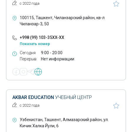
Курсы для абитуриентов
с 2022 года
Курсы для школьников
100115, Ташкент, Чиланзарский район, кв-л
Курсы иностранных языков
Чиланзар-3, 50
Курсы менеджмента
+998 (99) 103-35XX-XX
Показать номер
Курсы по рукоделию
Сегодня
9:00 - 20:00
Курсы профессиональные
Перерыв
Нет информации
Курсы русского языка
Курсы стоматологов
Лицеи
AKBAR EDUCATION
УЧЕБНЫЙ ЦЕНТР
Международная сертификация GMAT
с 2022 года
Ментальная арифметика
Узбекистан, Ташкент, Алмазарский район, ул.
Кичик Халка Йули, 6
Обучение бухгалтерии