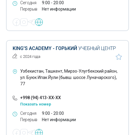
Сегодня
9:00 - 20:00
Детские начальные школы
Перерыв
Нет информации
Биология для абитуриентов
Математика для школьников
Физика для школьников
KING'S ACADEMY - ГОРЬКИЙ
УЧЕБНЫЙ ЦЕНТР
Химия для абитуриентов
с 2024 года
Курсы маркетинга
Узбекистан, Ташкент, Мирзо-Улугбекский район,
ул. Буюк Ипак Йули (бывш. шоссе Луначарского),
Охрана труда
77
Танцы
+998 (94) 413-XX-XX
Корпоративное обучение английскому языку
Показать номер
Курсы немецкого языка
Сегодня
9:00 - 20:00
Перерыв
Нет информации
Бизнес-инкубаторы