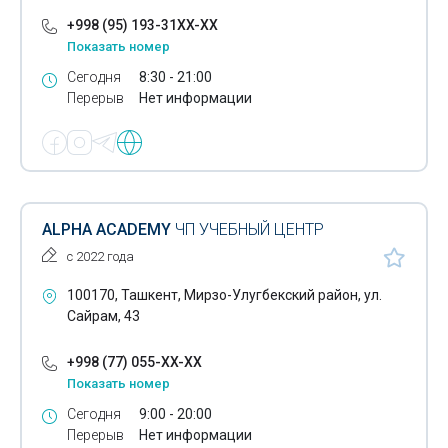
Обучение за рубежом
+998 (95) 193-31XX-XX
Показать номер
Обучение иностранным языкам
Сегодня
8:30 - 21:00
Перерыв
Нет информации
Обучение компьютерной графике
Обучение косметологии
Обучение массажу
Обучение парикмахерскому искусству
ALPHA ACADEMY
ЧП УЧЕБНЫЙ ЦЕНТР
Курсы программирования
с 2022 года
Обучение русскому языку
100170, Ташкент, Мирзо-Улугбекский район, ул.
Сайрам, 43
Подготовка в ВУЗЫ
+998 (77) 055-XX-XX
Подготовка в лицеи
Показать номер
Президентские школы
Сегодня
9:00 - 20:00
Перерыв
Нет информации