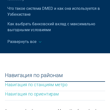
Что такое система DMED и как она используется в
Узбекистане
Как выбрать банковский вклад с максимально
выгодными условиями
Что делать если потерял загранпаспорт
Развернуть все
Узбекистана?
Развлекательный парк Дустлик в Ташкенте
Прогноз погоды в Узбекистане
Виды вин: полная классификация и советы по
Навигация по районам
выбору
Навигация по станциям метро
Как научиться плавать?
Навигация по ориентирам
Сайты в Узбекистане
Станция метро Новза