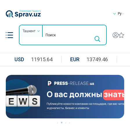
Ру
Ташкент
USD
11915.64
EUR
13749.46
R