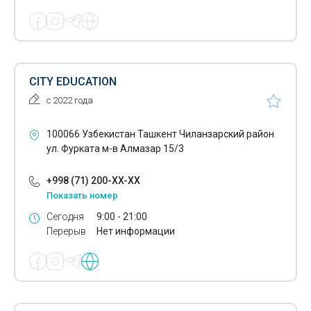
Обучение по танцам
Танцы для детей
Тхэквондо для детей
CITY EDUCATION
Учебное оборудование для автошкол
с 2022 года
Училища
100066 Узбекистан Ташкент Чиланзарский район
Частные детские сады
ул. Фурката м-в Алмазар 15/3
Школы
+998 (71) 200-XX-XX
Частные школы
Показать номер
Сегодня
9:00 - 21:00
Профессиональные школы
Перерыв
Нет информации
Специализированные школы
Музыкальные школы искусств
Ясли-сады