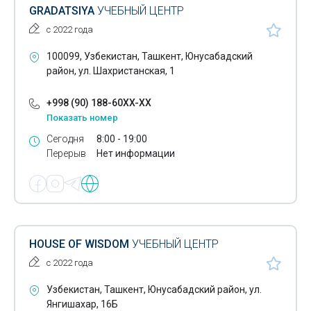
GRADATSIYA
УЧЕБНЫЙ ЦЕНТР
Обучение 1С бухгалтерии
с 2022 года
Курсы повышения квалификации
100099, Узбекистан, Ташкент, Юнусабадский
Курсы английского языка
район, ул. Шахристанская, 1
Английский язык для продвинутых
+998 (90) 188-60XX-XX
Показать номер
Английский язык для студентов
Сегодня
8:00 - 19:00
Английский язык для школьников
Перерыв
Нет информации
Индивидуальное обучение английскому языку
Интенсивные курсы английского языка
История для абитуриентов
HOUSE OF WISDOM
УЧЕБНЫЙ ЦЕНТР
Курсы английского языка для детей
с 2022 года
Курсы разговорного английского языка
Узбекистан, Ташкент, Юнусабадский район, ул.
Янгишахар, 16Б