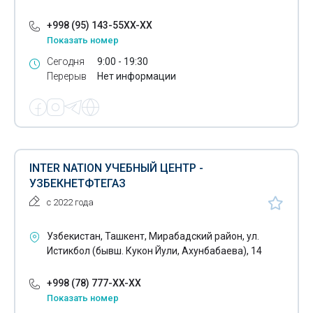
Математика для абитуриентов
+998 (95) 143-55XX-XX
Математика на английском
Показать номер
Обучение английскому языку для начинающих
Сегодня
9:00 - 19:30
Перерыв
Нет информации
Обучение узбекскому языку иностранцев
Определение знаний у абитуриентов
Подготовка в Вестминстерский лицей
Пробное тестирование для поступления в ВУЗы
INTER NATION УЧЕБНЫЙ ЦЕНТР -
УЗБЕКНЕТФТЕГАЗ
Физика для абитуриентов
с 2022 года
Компьютерные курсы
Узбекистан, Ташкент, Мирабадский район, ул.
Повышение квалификации аудиторов
Истикбол (бывш. Кукон Йули, Ахунбабаева), 14
Повышение квалификации бухгалтеров
+998 (78) 777-XX-XX
Показать номер
Подготовка бухгалтеров