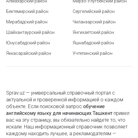
Алмазарский район
Мирзо-Улугбекский район
Как получить образовательный кредит в
Бектемирский район
Сергелийский район
Узбекистане
Мирабадский район
Чиланзарский район
Форматы бумаги
Шайхантаурский район
Янгихаётский район
Станция метро Беруни
Юнусабадский район
Яшнабадский район
Яккасарайский район
Что такое водяной знак (вотермарка) и зачем он
Учтепинский район
нужен
Как узнать, есть ли у частного ВУЗа в Узбекистане
лицензия
Как бюджетно украсить дом на Новый год
Sprav.uz — универсальный справочный портал с
актуальной и проверенной информацией о каждом
Солнечные панели - временный тренд или
объекте. Если поисковой запроc
обучение
будущее
английскому языку для начинающих Ташкент
привел
вас на эту страницу, вы обязательно найдете то, что
Как правильно организовать рабочее
искали. Наш информационный справочник позволяет
пространство с офисной мебелью
каждому находить лучшее, а рекламодателям —