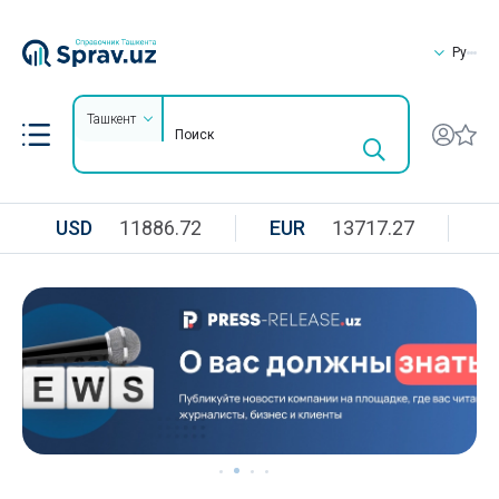
Ру
Ташкент
USD
11886.72
EUR
13717.27
R