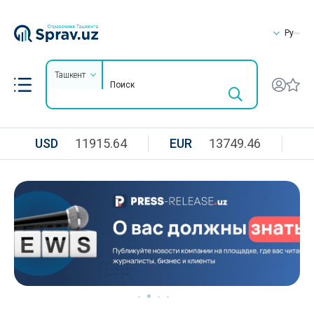
Ру
Ташкент
USD
11915.64
EUR
13749.46
R