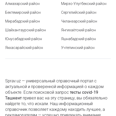
отдыха на природе
Алмазарский район
Мирзо-Улугбекский район
Рынок Урикзор в Ташкенте
Бектемирский район
Сергелийский район
Мирабадский район
Видимость на дороге
Чиланзарский район
Шайхантаурский район
Янгихаётский район
Рынок Янгиабад в Ташкенте
Юнусабадский район
Яшнабадский район
Как получить кэшбек с покупок в Узбекистане
Яккасарайский район
Учтепинский район
Этические аспекты работы тайного покупателя
Как выбрать зубную щетку
Парк Tashkent City в Ташкенте
Sprav.uz — универсальный справочный портал с
Гимн Узбекистана
актуальной и проверенной информацией о каждом
объекте. Если поисковой запроc
Как составить личный финансовый план на год и
тесты covid-19
Ташкент
привел вас на эту страницу, вы обязательно
придерживаться его
найдете то, что искали. Наш информационный
Развлекательный парк Дустлик в Ташкенте
справочник позволяет каждому находить лучшее, а
рекламодателям — успешно привлекать внимание