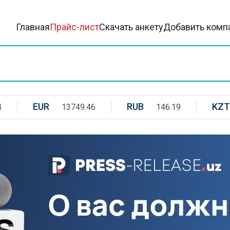
Главная
Прайс-лист
Скачать анкету
Добавить комп
EUR
RUB
KZT
4
13749.46
146.19