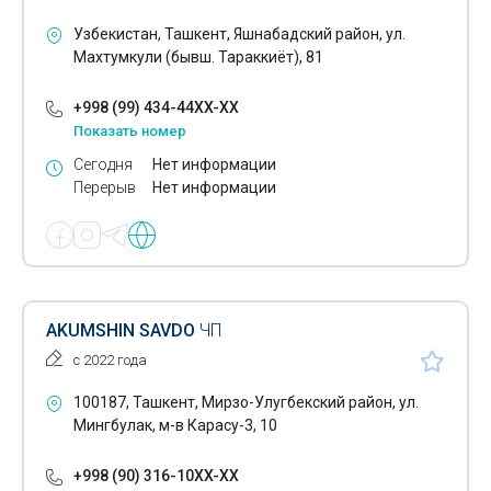
Запчасти для погрузчиков
Узбекистан, Ташкент, Яшнабадский район, ул.
Зарядки для автомобильных аккумуляторов
Махтумкули (бывш. Тараккиёт), 81
Испытания автомобильного газобаллонного
+998 (99) 434-44XX-XX
оборудования
Показать номер
Сегодня
Нет информации
Китайские грузовики
Перерыв
Нет информации
Китайские грузовые шины
Коммунальные машины
Компьютерная диагностика автомобилей
AKUMSHIN SAVDO
ЧП
Мотоциклы
с 2022 года
Прицепы
100187, Ташкент, Мирзо-Улугбекский район, ул.
Полуприцепы
Мингбулак, м-в Карасу-3, 10
Аренда автобусов
+998 (90) 316-10XX-XX