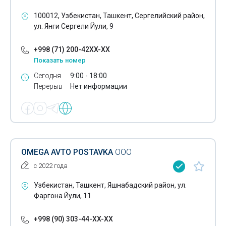
Запчасти для погрузчиков
100012, Узбекистан, Ташкент, Сергелийский район,
Зарядки для автомобильных аккумуляторов
ул. Янги Сергели Йули, 9
Испытания автомобильного газобаллонного
+998 (71) 200-42XX-XX
оборудования
Показать номер
Сегодня
9:00 - 18:00
Китайские грузовики
Перерыв
Нет информации
Китайские грузовые шины
Коммунальные машины
Компьютерная диагностика автомобилей
OMEGA AVTO POSTAVKA
ООО
Мотоциклы
с 2022 года
Прицепы
Узбекистан, Ташкент, Яшнабадский район, ул.
Полуприцепы
Фаргона Йули, 11
Аренда автобусов
+998 (90) 303-44-XX-XX