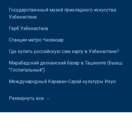
Государственный музей прикладного искусства
Автомобильные смазочные вещества
Узбекистана
Автогрейдеры
Герб Узбекистана
Бульдозеры
Станция метро Чиланзар
Землеройная техника
Где купить российскую сим карту в Узбекистане?
Фронтальные погрузчики
Мирабадский дехканский базар в Ташкенте (бывш.
Автомобильные диски
"Госпитальный")
Автомобильные стекла
Международный Караван-Сарай культуры Икуо
Хираямы
Асфальтоукладчики
Развернуть все
Как зарегистрировать IMEI в Узбекистане
Вилочные погрузчики
Национальный парк Узбекистана имени Алишера
Прокат автомобилей
Навои в Ташкенте («Миллий бог»)
Автоцистерны
Монумент «Мужество» в Ташкенте