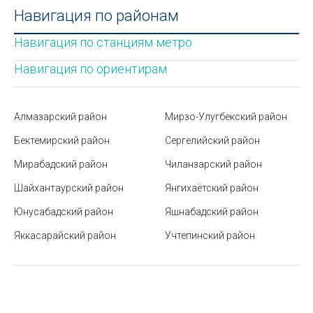
Дорожные катки
Навигация по районам
Форматы файлов
Седельные тягачи
Навигация по станциям метро
Как составить резюме для устройства на работу
Бензовозы
Навигация по ориентирам
Парки Ташкента
Автомобильные радиаторы
Курсы повышения квалификации в Узбекистане:
Алмазарский район
Мирзо-Улугбекский район
виды, преимущества и тенденции
Экспертиза состояния автомобиля
Бектемирский район
Сергелийский район
Виды логотипов
Электромобили
Мирабадский район
Чиланзарский район
Станция метро Мирзо Улугбек
Заправка газом
Шайхантаурский район
Янгихаётский район
Какую коляску можно брать в самолет
Автоматические парковочные системы
Юнусабадский район
Яшнабадский район
Как восстановить утерянные водительские права:
Автомобильные кондиционеры
Яккасарайский район
Учтепинский район
пошаговая инструкция
Автомобильные краски
Как не стать жертвой карманника?
Автомобильные чехлы
Как правильно организовать рабочее