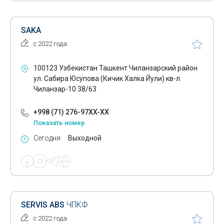
Трансмиссионные масла
SAKA
Чистка инжекторов
с 2022 года
Шиномонтаж легковых автомобилей
100123 Узбекистан Ташкент Чиланзарский район
Шины
ул. Сабира Юсупова (Кичик Халка Йули) кв-л
Чиланзар-10 38/63
Шины для спецтехники
+998 (71) 276-97XX-XX
Эвакуация автомобилей
Показать номер
Электрические автозаправочные станции
Сегодня
Выходной
Автовышки
Автокраны
Автосалоны грузовых автомобилей
SERVIS ABS
ЧПКФ
Автомобильные дилеры
с 2022 года