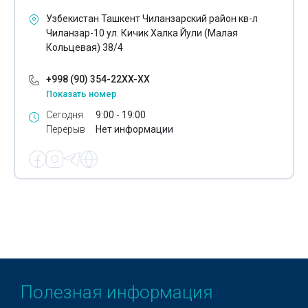
Ассенизаторы
Узбекистан Ташкент Чиланзарский район кв-л
Чиланзар-10 ул. Кичик Халка Йули (Малая
Изотермические фургоны
Кольцевая) 38/4
Карьерные самосвалы
+998 (90) 354-22XX-XX
Краны манипуляторы
Показать номер
Сегодня
9:00 - 19:00
Мусоровозы
Перерыв
Нет информации
Рефрижераторы
Самосвалы
Уборочная техника
Эвакуаторы
Воздушные фильтры
Масляные фильтры
Полезная информация
Топливные фильтры