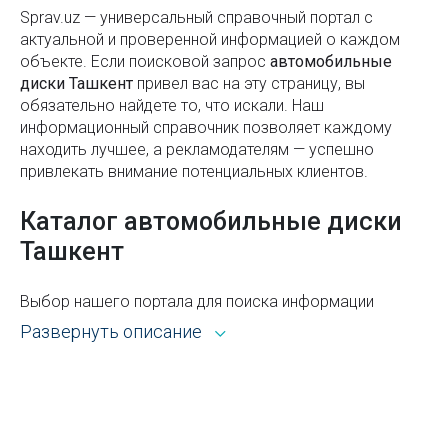
Автомойки
пространство с офисной мебелью
Sprav.uz — универсальный справочный портал с
Автомобильные амортизаторы
актуальной и проверенной информацией о каждом
Что лучше реализовать во дворе: систему
объекте. Если поисковой запроc
автомобильные
охлаждения водным туманом или обычный
Газодизель - установка
диски Ташкент
привел вас на эту страницу, вы
микроклимат разбрызгивателями
обязательно найдете то, что искали. Наш
ГАИ
информационный справочник позволяет каждому
Парк Ашхабад в Ташкенте
находить лучшее, а рекламодателям — успешно
Гаражное оборудование
привлекать внимание потенциальных клиентов.
Сайты в Узбекистане
Замена масла
Как успешно пройти собеседование на работу
Каталог автомобильные диски
Присадки в бензин
Ташкент
Службы первой помощи в Узбекистане
Производство светофоров
Как выбрать учебный центр в Узбекистане
Выбор нашего портала для поиска информации
Автомобильные шумоизоляционные материалы
открывает широкие возможности. Каталог Sprav для
Как законно установить лежачий полицейский?
Развернуть описание
пользователей и рекламодателей — это:
Комплексные пункты техобслуживания автомобилей
Магнитные бури – что это такое и как они влияют
Всё из рубрики автомобильные диски Ташкента с
Присадки в масло
на человека
адресами, телефонами, контактами, режимом
Присадки в двигатель
Техническое оборудование для учебного центра:
работы и другой справочной информацией.