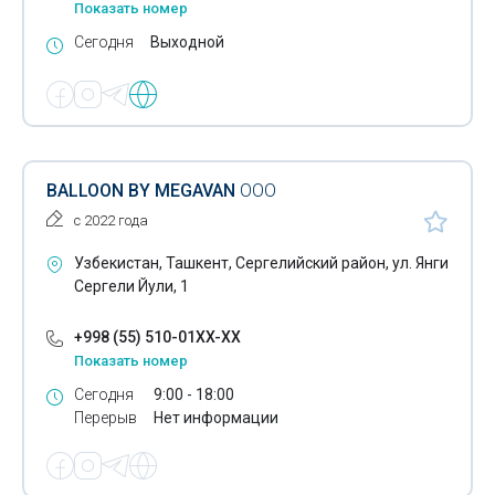
Показать номер
Аренда автомобилей
Сегодня
Выходной
Радиаторы для автобусов
Радиаторы для грузовых автомобилей
Развал схождение колес
BALLOON BY MEGAVAN
ООО
Ремонт автомобильных дисков
с 2022 года
Ремонт автомобильных коробок передач
Узбекистан, Ташкент, Сергелийский район, ул. Янги
Ремонт автостекол
Сергели Йули, 1
Ремонт коленчатых валов
+998 (55) 510-01XX-XX
Показать номер
Ремонт топливной аппаратуры высокого давления
Сегодня
9:00 - 18:00
Техосмотр автомобилей
Перерыв
Нет информации
Тормозные жидкости автомобилей
Тормозные колодки