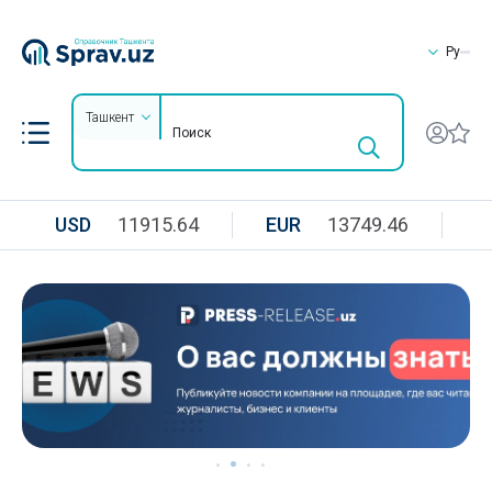
Ру
Ташкент
USD
11915.64
EUR
13749.46
R