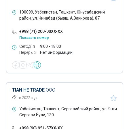
Ассенизаторы
100099, Узбекистан, Ташкент, Юнусабадский
Изотермические фургоны
район, ул. Чинабад (бывш. А.Закирова), 87
Карьерные самосвалы
+998 (71) 200-00XX-XX
Показать номер
Краны манипуляторы
Сегодня
9:00 - 18:00
Мусоровозы
Перерыв
Нет информации
Рефрижераторы
Самосвалы
Уборочная техника
TIAN HE TRADE
ООО
Эвакуаторы
с 2022 года
Воздушные фильтры
Узбекистан, Ташкент, Сергелийский район, ул. Янги
Сергели Йули, 130
Масляные фильтры
+998 (90) 951-57XX-XX
Топливные фильтры