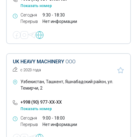
Показать номер
Автомобильные смазочные вещества
Сегодня
9:30 - 18:30
Перерыв
Нет информации
Автогрейдеры
Бульдозеры
Землеройная техника
Фронтальные погрузчики
UK HEAVY MACHINERY
ООО
с 2023 года
Автомобильные диски
Узбекистан, Ташкент, Яшнабадский район, ул.
Автомобильные стекла
Темирчи, 2
Асфальтоукладчики
+998 (90) 977-XX-XX
Вилочные погрузчики
Показать номер
Сегодня
9:00 - 18:00
Прокат автомобилей
Перерыв
Нет информации
Автоцистерны