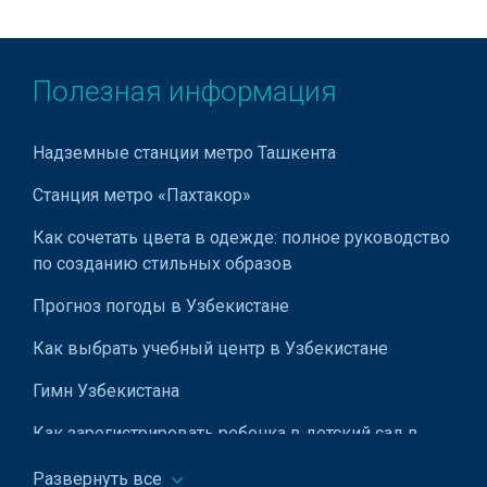
Автомойки
Автомобильные амортизаторы
Газодизель - установка
Полезная информация
ГАИ
Надземные станции метро Ташкента
Гаражное оборудование
Станция метро «Пахтакор»
Замена масла
Как сочетать цвета в одежде: полное руководство
Присадки в бензин
по созданию стильных образов
Производство светофоров
Прогноз погоды в Узбекистане
Автомобильные шумоизоляционные материалы
Как выбрать учебный центр в Узбекистане
Комплексные пункты техобслуживания автомобилей
Гимн Узбекистана
Присадки в масло
Как зарегистрировать ребенка в детский сад в
Ташкенте
Присадки в двигатель
Развернуть все