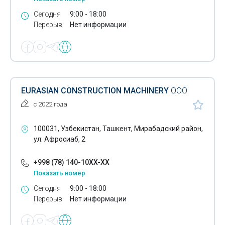
Аренда автомобилей
Сегодня
9:00 - 18:00
Перерыв
Нет информации
Радиаторы для автобусов
Радиаторы для грузовых автомобилей
Развал схождение колес
Ремонт автомобильных дисков
EURASIAN CONSTRUCTION MACHINERY
ООО
с 2022 года
Ремонт автомобильных коробок передач
Ремонт автостекол
100031, Узбекистан, Ташкент, Мирабадский район,
ул. Афросиаб, 2
Ремонт коленчатых валов
+998 (78) 140-10XX-XX
Ремонт топливной аппаратуры высокого давления
Показать номер
Техосмотр автомобилей
Сегодня
9:00 - 18:00
Перерыв
Нет информации
Тормозные жидкости автомобилей
Тормозные колодки