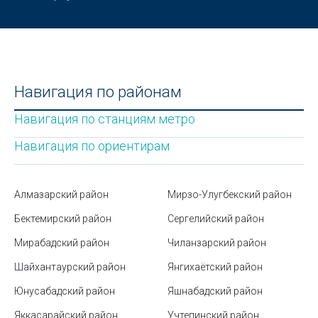
Разница между кредитом или рассрочкой
Почтовые индексы Узбекистана
Усыновление ребенка в Узбекистане
Навигация по районам
Как правильно выбрать чемодан
Навигация по станциям метро
Преимущества использования
концентрированного пюре в кулинарии
Навигация по ориентирам
Театры Ташкента
Как правильно питаться во время поста Рамадан
Алмазарский район
Мирзо-Улугбекский район
Бектемирский район
Сергелийский район
Станция метро Новза
Мирабадский район
Чиланзарский район
Почему старые батарейки нельзя выбрасывать и
что с ними делать
Шайхантаурский район
Янгихаётский район
Юнусабадский район
Яшнабадский район
Маркетинговые исследования и разработка новых
продуктов
Яккасарайский район
Учтепинский район