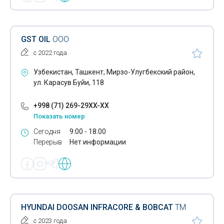
Трансмиссионные масла
Чистка инжекторов
GST OIL
ООО
с 2022 года
Шиномонтаж легковых автомобилей
Узбекистан, Ташкент, Мирзо-Улугбекский район,
Шины
ул. Карасув Буйи, 118
Шины для спецтехники
+998 (71) 269-29XX-XX
Эвакуация автомобилей
Показать номер
Сегодня
9:00 - 18:00
Электрические автозаправочные станции
Перерыв
Нет информации
Автовышки
Автокраны
Автосалоны грузовых автомобилей
HYUNDAI DOOSAN INFRACORE & BOBCAT
ТМ
Автомобильные дилеры
с 2023 года