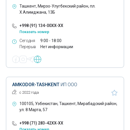
Запчасти для погрузчиков
Ташкент, Мирзо-Улугбекский район, пл.
Х.Алимджана, 13Б
Зарядки для автомобильных аккумуляторов
+998 (91) 134-00XX-XX
Испытания автомобильного газобаллонного
Показать номер
оборудования
Сегодня
9:00 - 18:00
Китайские грузовики
Перерыв
Нет информации
Китайские грузовые шины
Коммунальные машины
Компьютерная диагностика автомобилей
AMKODOR-TASHKENT
ИП ООО
Мотоциклы
с 2022 года
Прицепы
100105, Узбекистан, Ташкент, Мирабадский район,
ул. 8 Марта, 57
Полуприцепы
+998 (71) 283-42XX-XX
Аренда автобусов
Показать номер