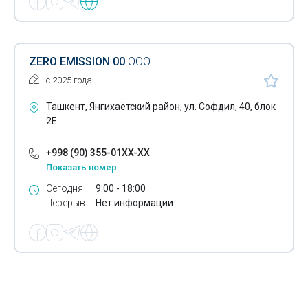
Дорожные катки
Седельные тягачи
ZERO EMISSION 00
ООО
Бензовозы
с 2025 года
Автомобильные радиаторы
Ташкент, Янгихаётский район, ул. Софдил, 40, блок
Экспертиза состояния автомобиля
2E
Электромобили
+998 (90) 355-01XX-XX
Показать номер
Заправка газом
Сегодня
9:00 - 18:00
Автоматические парковочные системы
Перерыв
Нет информации
Автомобильные кондиционеры
Автомобильные краски
Автомобильные чехлы