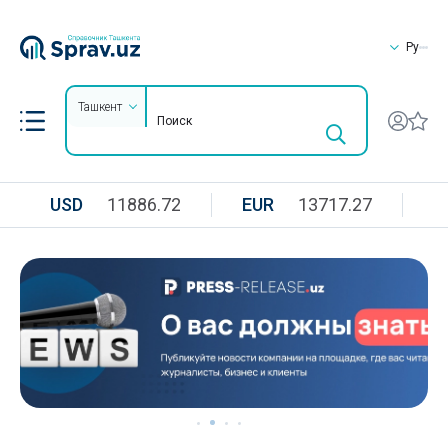
Ру
Ташкент
USD
11886.72
EUR
13717.27
R