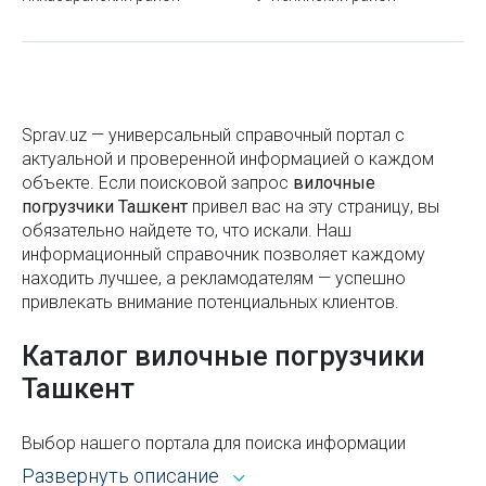
Театр Марка Вайля «Ильхом» в Ташкенте
Успенский собор в Ташкенте
Онлайн-сервис для проверки строительных
Sprav.uz — универсальный справочный портал с
компаний в Ташкенте
актуальной и проверенной информацией о каждом
объекте. Если поисковой запроc
Мавзолей Зангиата в Ташкенте
вилочные
погрузчики Ташкент
привел вас на эту страницу, вы
Парк Анхор Локомотив в Ташкенте
обязательно найдете то, что искали. Наш
информационный справочник позволяет каждому
Праздники в Узбекистане
находить лучшее, а рекламодателям — успешно
привлекать внимание потенциальных клиентов.
На что обратить внимание при выборе раковины
Каталог вилочные погрузчики
Безвизовые страны для граждан Узбекистана в
2025 году — полный актуальный список
Ташкент
Расшифровка значков на обоях
Выбор нашего портала для поиска информации
Что такое квест и для чего он нужен
открывает широкие возможности. Каталог Sprav для
Развернуть описание