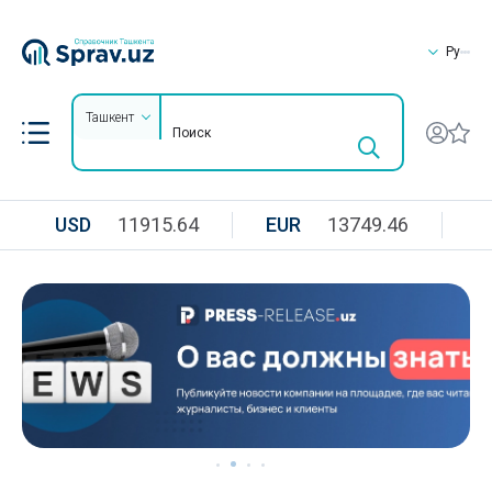
Ру
Ташкент
USD
11915.64
EUR
13749.46
R