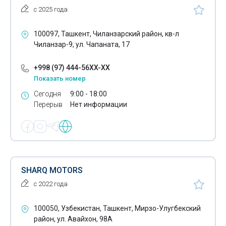
Отдушки
с 2025 года
Пенопласт
100097, Ташкент, Чиланзарский район, кв-л
Пенополистирол
Чиланзар-9, ул. Чапаната, 17
Пищевая упаковка
+998 (97) 444-56XX-XX
Пластификаторы для резинотехнических изделий
Показать номер
Сегодня
9:00 - 18:00
Плиты покрытия
Перерыв
Нет информации
Погонажные изделия
Поддоны
Подоконники
SHARQ MOTORS
Полевой шпат
с 2022 года
Полиграфические краски
100050, Узбекистан, Ташкент, Мирзо-Улугбекский
Поликарбонат
район, ул. Авайхон, 98А