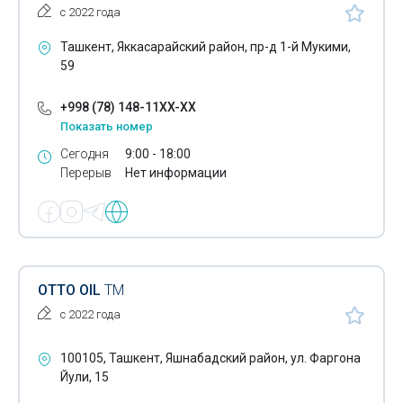
с 2022 года
Канаты
Ташкент, Яккасарайский район, пр-д 1-й Мукими,
Канифоль
59
Каракуль
+998 (78) 148-11XX-XX
Карбоксиметилцеллюлоза
Показать номер
Сегодня
9:00 - 18:00
Каучук
Перерыв
Нет информации
Кислород
Кислотоупорные изделия
Клипсы для гофротруб
OTTO OIL
ТМ
Кожевенное сырье
с 2022 года
Ролики
100105, Ташкент, Яшнабадский район, ул. Фаргона
Колпачки алюминиевые
Йули, 15
Комплектующие для вентиляции