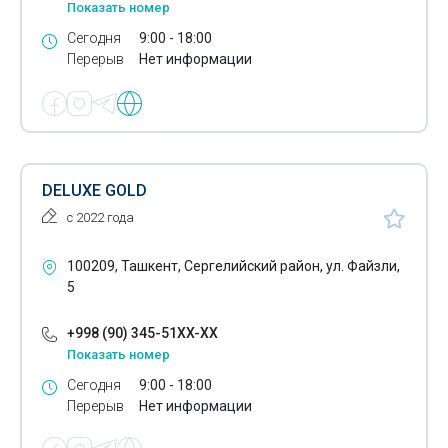
Показать номер
Химические добавки в бетон
Сегодня
9:00 - 18:00
Перерыв
Нет информации
Химические добавки в цемент
Древесные опилки
Дренажные трубы
ДСП
DELUXE GOLD
с 2022 года
МДФ
Железнодорожные шпалы
100209, Ташкент, Сергелийский район, ул. Файзли,
5
Заглушки для труб
+998 (90) 345-51XX-XX
Запчасти для бульдозеров
Показать номер
Запчасти для промышленного холодильного
Сегодня
9:00 - 18:00
Перерыв
Нет информации
оборудования
Запчасти для строительно-дорожной техники