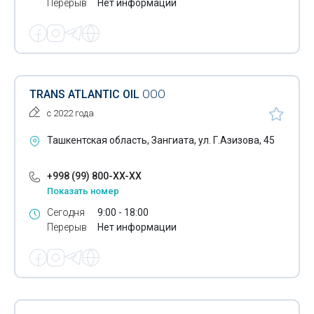
Промывочные жидкости
Перерыв
Нет информации
Пружины
Ракели
Расходники для фильтров для воды
TRANS ATLANTIC OIL
ООО
Расходные материалы для рекламы
с 2022 года
Расходные материалы для фармацевтики
Ташкентская область, Зангиата, ул. Г.Азизова, 45
Резина сырая
+998 (99) 800-XX-XX
Показать номер
Резиновые прокладки
Сегодня
9:00 - 18:00
Рейки деревянные
Перерыв
Нет информации
Санитарно-гигиеническая упаковка
Смазочные материалы
Смазочные охлаждающие жидкости