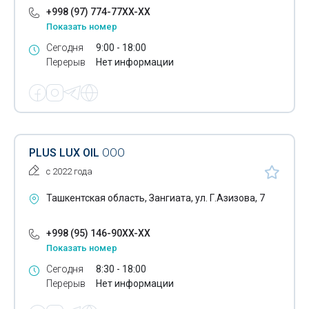
+998 (97) 774-77XX-XX
Контейнеры
Показать номер
Сегодня
9:00 - 18:00
Косметическая промышленность
Перерыв
Нет информации
Лакрица
ЛДСП
ЛМДФ
PLUS LUX OIL
ООО
Магнитные валы
с 2022 года
Масла технические
Ташкентская область, Зангиата, ул. Г.Азизова, 7
Масла эфирные
+998 (95) 146-90XX-XX
Материалы для изготовления бетонных полов
Показать номер
Медная фольга
Сегодня
8:30 - 18:00
Перерыв
Нет информации
Медные трубы