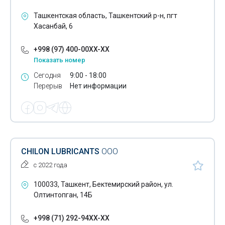
Вермикулит
Ташкентская область, Ташкентский р-н, пгт
Вибропоглощающие материалы
Хасанбай, 6
Средства очистки питьевой и сточных вод
+998 (97) 400-00XX-XX
Показать номер
Войлочные изделия
Сегодня
9:00 - 18:00
Вторичное сырье
Перерыв
Нет информации
Газ- хранение
Гидравлические масла
Гипсовый порошок
CHILON LUBRICANTS
ООО
Гофрированный картон
с 2022 года
Гофротара
100033, Ташкент, Бектемирский район, ул.
Олтинтопган, 14Б
Деревянный брус
+998 (71) 292-94XX-XX
Детали для трубопроводов