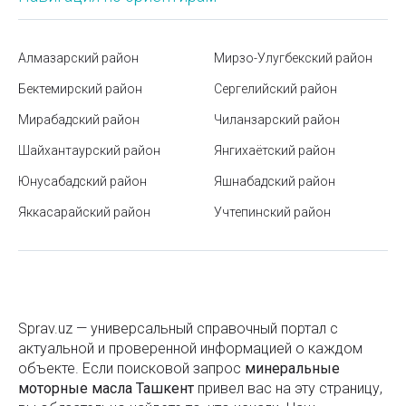
Тонеры для картриджей
Норма сна по возрасту
Тонировочная пленка
Как получить ЭЦП онлайн в Узбекистане
Алмазарский район
Мирзо-Улугбекский район
Трубы асбестоцементные
Как успешно пройти собеседование на работу
Бектемирский район
Сергелийский район
Трубы гофрированные
Онлайн-сервис для проверки строительных
Мирабадский район
Чиланзарский район
компаний в Ташкенте
Трубопроводная арматура
Шайхантаурский район
Янгихаётский район
Роль датчиков температуры в системах
Трубы из цветных металлов
Юнусабадский район
Яшнабадский район
автоматизации
Яккасарайский район
Учтепинский район
Трубы металлопластиковые
Расписание поездов в Узбекистане
Трубы нержавеющие
Размеры базовой расчетной величины (БРВ) и
Трубы пластиковые
прочих социальных выплат в РУз
Трубы полимерные
Загрязнение воздуха в Ташкенте: чем опасно и как
Sprav.uz — универсальный справочный портал с
защитить себя
актуальной и проверенной информацией о каждом
Трубы полипропиленовые
объекте. Если поисковой запроc
минеральные
Рамадан в Узбекистане
моторные масла Ташкент
привел вас на эту страницу,
Трубы полиэтиленовые