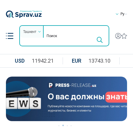
Ру
Ташкент
USD
11942.21
EUR
13743.10
R