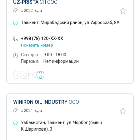
UZ-PRISTA
СП ООО
Сода кальцинированная
с 2022 года
Сода каустическая
Ташкент, Мирабадский район, ул. Афросиаб, 8А
Солнцезащитная сетка
+998 (78) 120-XX-XX
Соль техническая
Показать номер
Сегодня
9:00 - 18:00
Специальные технические жидкости
Перерыв
Нет информации
Спирт
Стандартные растворы
Стекло жидкое
WINIRON OIL INDUSTRY
ООО
Стекловолокно
с 2024 года
Стеллажи
Узбекистан, Ташкент, ул. Чорбог (бывш.
Стропы
К.Шарипова), 3