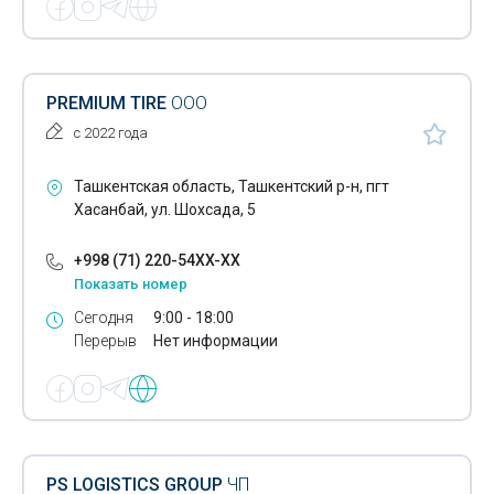
Метанол
Мешки полипропиленовые
PREMIUM TIRE
ООО
Микрокальцит
с 2022 года
Минеральные наполнители
Ташкентская область, Ташкентский р-н, пгт
Нетканые материалы
Хасанбай, ул. Шохсада, 5
Нефтегазодобывающая промышленность
+998 (71) 220-54XX-XX
Нефть- разведка
Показать номер
Сегодня
9:00 - 18:00
Изделия ниточные
Перерыв
Нет информации
Огнезащитные материалы
Огнеупорные изделия
Оснастка станочная
PS LOGISTICS GROUP
ЧП