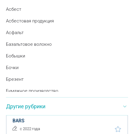
Асбест
Асбестовая продукция
Асфальт
Базальтовое волокно
Бобышки
Бочки
Брезент
Бумажное производство
Вата минеральная
Другие рубрики
Вата
BARS
Веревки
с 2022 года