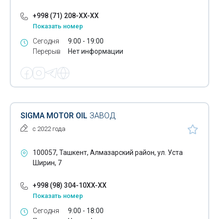
Полимерные гранулы
+998 (71) 208-XX-XX
Показать номер
Полимерные красители в гранулах
Сегодня
9:00 - 19:00
Полипропилен
Перерыв
Нет информации
Полипропиленовая упаковка
Полистирол
Полиэтилен
SIGMA MOTOR OIL
ЗАВОД
Полиэтиленовая пленка
с 2022 года
Поролон
100057, Ташкент, Алмазарский район, ул. Уста
Пробки металлические для бутылок
Ширин, 7
Пробки полиэтиленовые
+998 (98) 304-10XX-XX
Показать номер
Проволока
Сегодня
9:00 - 18:00