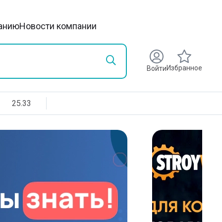
анию
Новости компании
Избранное
Войти
25.33