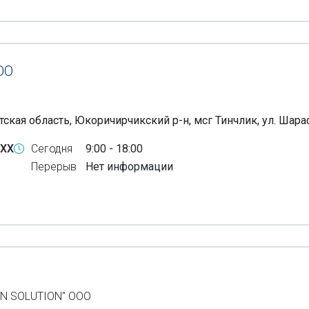
ОО
тская область, Юкоричирчикский р-н, мсг Тинчлик, ул. Шар
-XX
Сегодня
9:00 - 18:00
Перерыв
Нет информации
N SOLUTION" ООО