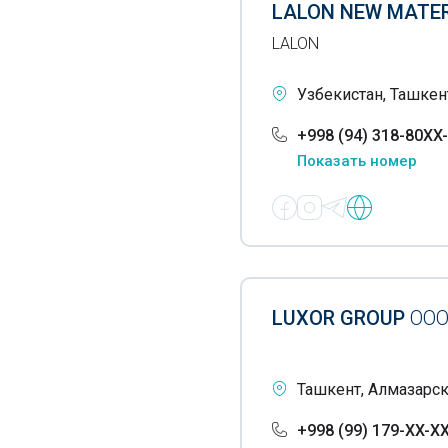
LALON NEW MATE
Запчасти для дробилок
LALON
Звукопоглощающие
материалы
Узбекистан, Ташкен
Изделия из фибробетона
+998 (94) 318-80XX
Ингибиторы солеотложений
Показать номер
Искусственная кожа
Искусственный мех
Кабельные муфты
Камни драгоценные
LUXOR GROUP
OO
Камни природные
Канаты
Ташкент, Алмазарск
Канифоль
+998 (99) 179-XX-X