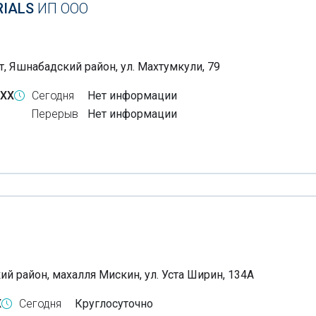
RIALS
ИП ООО
т, Яшнабадский район, ул. Махтумкули, 79
-XX
Сегодня
Нет информации
Перерыв
Нет информации
O
ий район, махалля Мискин, ул. Уста Ширин, 134А
X
Сегодня
Круглосуточно