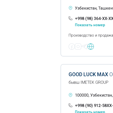
Гидравлические масла
Узбекистан, Ташкен
Гипсовый порошок
+998 (98) 364-XX-X
Показать номер
Гофрированный картон
Гофротара
Производство и продажа
Деревянный брус
Детали для трубопроводов
Химические добавки в
бетон
GOOD LUCK MAX
О
Химические добавки в
бывш IMETEK GROUP
цемент
100000, Узбекистан
Древесные опилки
+998 (90) 912-58XX
Дренажные трубы
Показать номер