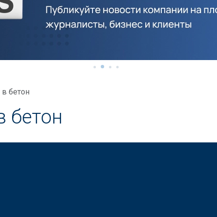
 в бетон
в бетон