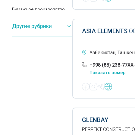
Бумажное производство
Вата минеральная
Другие рубрики
ASIA ELEMENTS
О
Вата
Веревки
Узбекистан, Ташкен
Вермикулит
+998 (88) 238-77XX
Вибропоглощающие
Показать номер
материалы
Средства очистки питьевой
и сточных вод
Войлочные изделия
Вторичное сырье
GLENBAY
PERFEKT CONSTRUCTIO
Газ- хранение