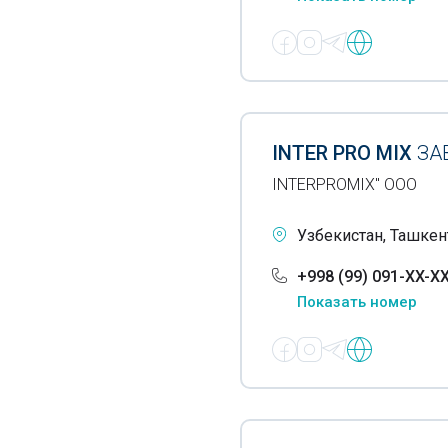
ДСП
МДФ
Железнодорожные шпалы
Заглушки для труб
INTER PRO MIX
ЗА
Запчасти для бульдозеров
INTERPROMIX" ООО
Запчасти для
промышленного
Узбекистан, Ташкент
холодильного оборудования
+998 (99) 091-XX-X
Запчасти для строительно-
Показать номер
дорожной техники
Запчасти для экскаваторов
Запчасти для
холодильников