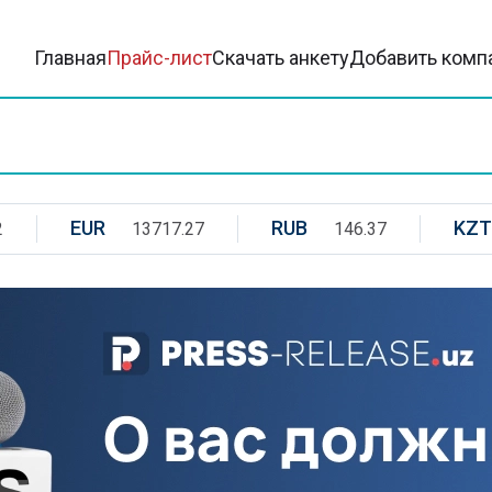
Главная
Прайс-лист
Скачать анкету
Добавить комп
EUR
RUB
KZT
2
13717.27
146.37