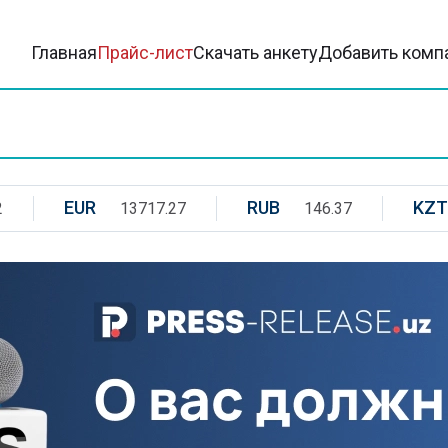
Главная
Прайс-лист
Скачать анкету
Добавить комп
EUR
RUB
KZT
2
13717.27
146.37