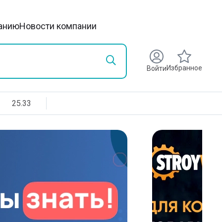
анию
Новости компании
Избранное
Войти
25.33