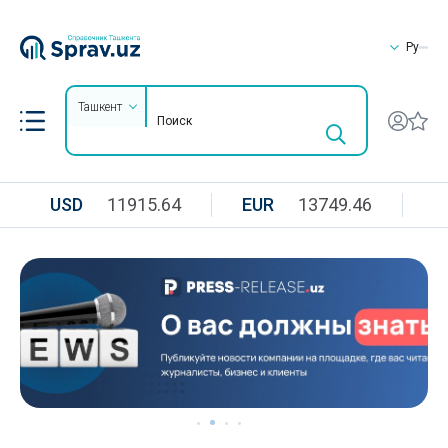
Ру
Ташкент
USD
11915.64
EUR
13749.46
R