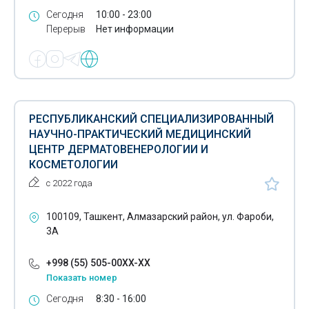
Сегодня
10:00 - 23:00
Медицинские лаборатории
Перерыв
Нет информации
Медицинские расходные материалы
Мезотерапия
Лечение миастении
РЕСПУБЛИКАНСКИЙ СПЕЦИАЛИЗИРОВАННЫЙ
Микротоковая рефлексотерапия
НАУЧНО-ПРАКТИЧЕСКИЙ МЕДИЦИНСКИЙ
ЦЕНТР ДЕРМАТОВЕНЕРОЛОГИИ И
Наркологи
КОСМЕТОЛОГИИ
с 2022 года
Невролог
Невропатолог
100109, Ташкент, Алмазарский район, ул. Фароби,
3А
Лечение нейропатии
+998 (55) 505-00XX-XX
Нейропсихологическая диагностика
Показать номер
Оборудование для дезинфекции
Сегодня
8:30 - 16:00