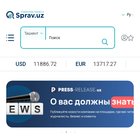
Ру
Ташкент
USD
11886.72
EUR
13717.27
R