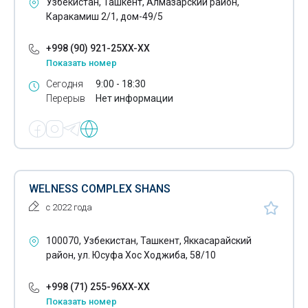
Узбекистан, Ташкент, Алмазарский район,
Липосакция
Каракамиш 2/1, дом-49/5
Магнитно-резонансная томография
+998 (90) 921-25XX-XX
Маммография
Показать номер
Сегодня
9:00 - 18:30
Маммолог
Перерыв
Нет информации
Медико-санитарные части организаций
Медицина - диагностика
Медицина внедренческая
WELNESS COMPLEX SHANS
Станции переливания крови
с 2022 года
Медицинская мебель
100070, Узбекистан, Ташкент, Яккасарайский
Медицинская промышленность
район, ул. Юсуфа Хос Ходжиба, 58/10
Медицинская профилактика заболеваний
+998 (71) 255-96XX-XX
Показать номер
Медицинская реабилитация