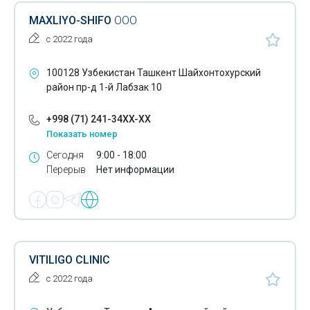
MAXLIYO-SHIFO
ООО
Лечение межпозвоночных грыж
с 2022 года
Медицина - органы управления
100128 Узбекистан Ташкент Шайхонтохурский
Лечение онкологии
район пр-д 1-й Лабзак 10
Лечение паховых грыж
+998 (71) 241-34XX-XX
Лечение пчелами
Показать номер
Сегодня
9:00 - 18:00
Лечение ревматических заболеваний
Перерыв
Нет информации
Лечение репродуктивных нарушений
Лечение табакокурения
Лечение турманиевой керамикой
VITILIGO CLINIC
Лечение эпилепсии
с 2022 года
Лечение аллергии