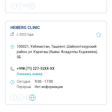
Кровопускание хиджама
Лабораторные исследования
Лазерная хирургия
HEIBERG CLINIC
Лазерное лечение
с 2022 года
Эфирно-масличные растения
100021, Узбекистан, Ташкент, Шайхонтохурский
район, ул. Караташ (бывш. Асадуллы Ходжаева),
Лекарственные препараты
5Б
Лечение аденомы простаты
+998 (71) 227-52XX-XX
Лечение алкоголизма
Показать номер
Лечение гипергидроза
Сегодня
9:00 - 17:00
Перерыв
Нет информации
Лечение диабетической стопы
Лечение задержки психофизического развития у детей
Лечение кожных заболеваний