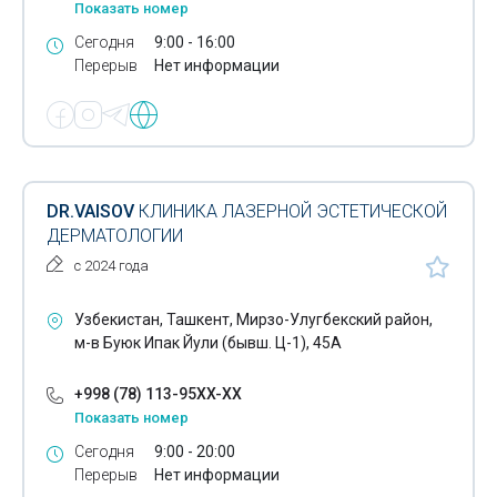
Показать номер
Инъекционные растворы
Сегодня
9:00 - 16:00
Перерыв
Нет информации
Иппотерапия
Кардиологические услуги
Кинезитерапия
Кодирование по Довженко
DR.VAISOV
КЛИНИКА ЛАЗЕРНОЙ ЭСТЕТИЧЕСКОЙ
ДЕРМАТОЛОГИИ
Кольпоскопия
с 2024 года
Консалтинг в области фармацевтики
Узбекистан, Ташкент, Мирзо-Улугбекский район,
Консультации психологов
м-в Буюк Ипак Йули (бывш. Ц-1), 45А
Коррекция сколиоза
+998 (78) 113-95XX-XX
Показать номер
Косметологическое оборудование
Сегодня
9:00 - 20:00
Криотерапия
Перерыв
Нет информации