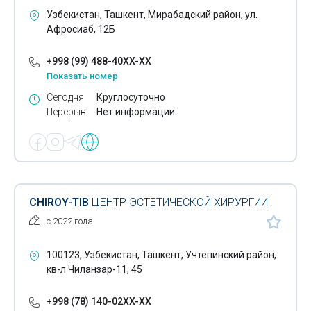
Гистологические исследования
Узбекистан, Ташкент, Мирабадский район, ул.
Афросиаб, 12Б
Гормональные исследования
+998 (99) 488-40XX-XX
Дерматология
Показать номер
Диагностические центры
Сегодня
Круглосуточно
Перерыв
Нет информации
Диспансеры
Допплерография
Допплерометрия
Лечение зоба
CHIROY-TIB
ЦЕНТР ЭСТЕТИЧЕСКОЙ ХИРУРГИИ
с 2022 года
Иглотерапия
Иммунофлюоресцентные исследования
100123, Узбекистан, Ташкент, Учтепинский район,
кв-л Чиланзар-11, 45
Имплантаты
+998 (78) 140-02XX-XX
Инфузионные растворы