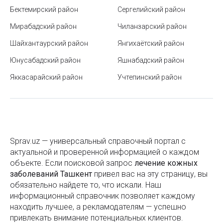
Стоматологическая помощь
Бектемирский район
Сергелийский район
Покупка квартиры на стадии котлована: выгода и
Мирабадский район
риски
Чиланзарский район
Термолифтинг
Шайхантаурский район
Янгихаётский район
Солнечные панели - временный тренд или
Травматология
будущее
Юнусабадский район
Яшнабадский район
Ультразвуковые исследования
Яккасарайский район
Накопительные бонусные карты в Узбекистане
Учтепинский район
Уролог
Станция метро Дружба народов
Фармацевтические препараты
Учтепинский район
Физиотерапия
Что такое фандомат
Sprav.uz — универсальный справочный портал с
Фитобары
актуальной и проверенной информацией о каждом
Посольства и консульства Республики Узбекистан
объекте. Если поисковой запроc
лечение кожных
Фумигация
за рубежом
заболеваний Ташкент
привел вас на эту страницу, вы
Центры репродуктологии
обязательно найдете то, что искали. Наш
Как составить личный финансовый план на год и
информационный справочник позволяет каждому
придерживаться его
Цитологические исследования
находить лучшее, а рекламодателям — успешно
привлекать внимание потенциальных клиентов.
Срок годности пищевых продуктов
Лечение щитовидной железы