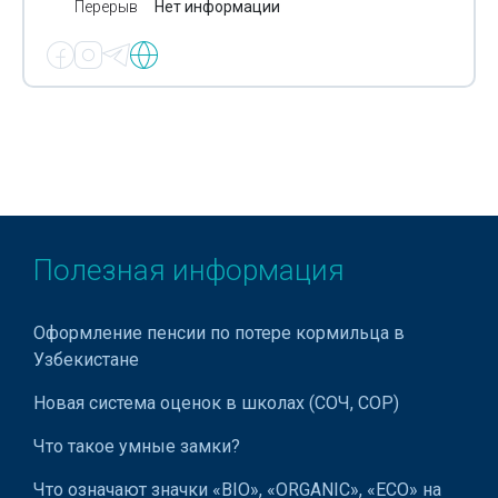
Перерыв
Нет информации
Озонотерапия
Операции при ожирении
Ортопедические клиники
Лечение остеохондроза
Отоларинголог
Очищение от паразитов
Полезная информация
Педиатр
Пересадка волос
Оформление пенсии по потере кормильца в
Узбекистане
Плазмолифтинг
Новая система оценок в школах (СОЧ, СОР)
Пластическая хирургия
Что такое умные замки?
Лечение полинейропатии
Что означают значки «BIO», «ORGANIC», «ECO» на
Полисомнография