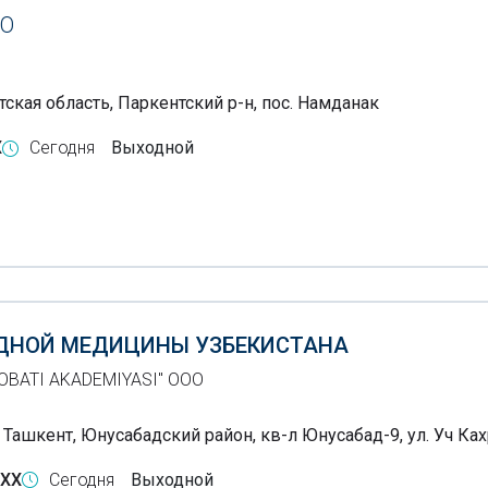
О
ская область, Паркентский р-н, пос. Намданак
X
Сегодня
Выходной
ДНОЙ МЕДИЦИНЫ УЗБЕКИСТАНА
OBATI AKADEMIYASI" ООО
 Ташкент, Юнусабадский район, кв-л Юнусабад-9, ул. Уч Ках
-XX
Сегодня
Выходной