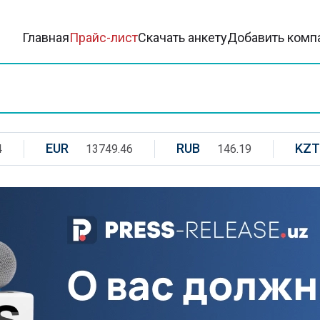
Главная
Прайс-лист
Скачать анкету
Добавить комп
EUR
RUB
KZT
4
13749.46
146.19