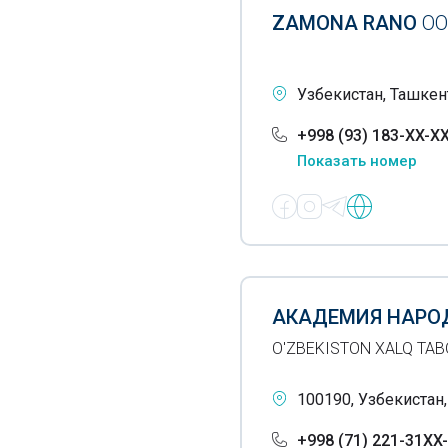
Кодирование по Довженко
ZAMONA RANO
ОО
Кольпоскопия
Консалтинг в области
Узбекистан, Ташкент
фармацевтики
+998 (93) 183-XX-X
Консультации психологов
Показать номер
Коррекция сколиоза
Косметологическое
оборудование
Криотерапия
АКАДЕМИЯ НАРО
Кровопускание хиджама
O'ZBEKISTON XALQ TAB
Лабораторные
исследования
100190, Узбекистан,
Лазерная хирургия
+998 (71) 221-31XX