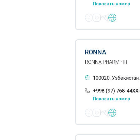
Допплерография
Показать номер
Допплерометрия
Лечение зоба
Иглотерапия
Иммунофлюоресцентные
RONNA
исследования
RONNA PHARM ЧП
Имплантаты
100020, Узбекистан
Инфузионные растворы
+998 (97) 768-44XX
Инъекционные растворы
Показать номер
Иппотерапия
Кардиологические услуги
Кинезитерапия