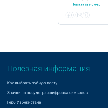
Показать номер
Лазерное лечение
Эфирно-масличные
растения
Лекарственные препараты
Лечение аденомы
простаты
Лечение алкоголизма
Лечение гипергидроза
Полезная информация
Лечение диабетической
стопы
Как выбрать зубную пасту
Лечение задержки
Значки на посуде: расшифровка символов
психофизического
развития у детей
Герб Узбекистана