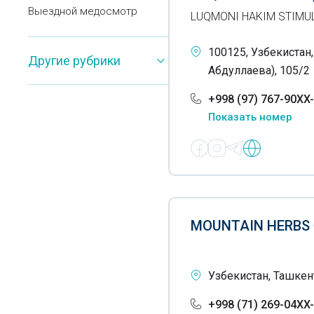
Выездной медосмотр
LUQMONI HAKIM STIMU
Вытяжение позвоночника
100125, Узбекистан
Другие рубрики
Гастроскопия
Абдуллаева), 105/2
Гинекология
+998 (97) 767-90XX
Показать номер
Гирудотерапия
Гистологические
исследования
Гормональные
исследования
MOUNTAIN HERBS
Дерматология
Диагностические центры
Узбекистан, Ташкен
Диспансеры
+998 (71) 269-04XX