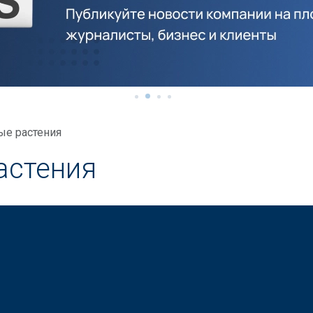
е растения
астения