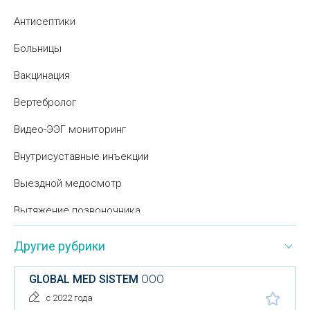
Антисептики
Больницы
Вакцинация
Вертебролог
Видео-ЭЭГ мониторинг
Внутрисуставные инъекции
Выездной медосмотр
Вытяжение позвоночника
Гастроскопия
Другие рубрики
Гинекология
GLOBAL MED SISTEM
ООО
Гирудотерапия
с 2022 года