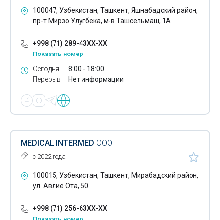
Гистологические исследования
100047, Узбекистан, Ташкент, Яшнабадский район,
пр-т Мирзо Улугбека, м-в Ташсельмаш, 1А
Гормональные исследования
+998 (71) 289-43XX-XX
Дерматология
Показать номер
Диагностические центры
Сегодня
8:00 - 18:00
Перерыв
Нет информации
Диспансеры
Допплерография
Допплерометрия
Лечение зоба
MEDICAL INTERMED
ООО
с 2022 года
Иглотерапия
100015, Узбекистан, Ташкент, Мирабадский район,
Иммунофлюоресцентные исследования
ул. Авлиё Ота, 50
Имплантаты
+998 (71) 256-63XX-XX
Инфузионные растворы
Показать номер