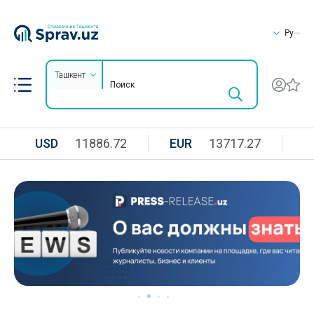
Ру
Ташкент
USD
11886.72
EUR
13717.27
R