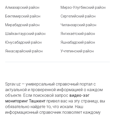
Ремонт чемоданов в Ташкенте
Алмазарский район
Мирзо-Улугбекский район
Лечение межпозвоночных грыж
Бектемирский район
Сергелийский район
Гербы и флаги стран мира
Медицина - органы управления
Мирабадский район
Чиланзарский район
Разновидности шоколада по видам и составу
Лечение онкологии
Шайхантаурский район
Янгихаётский район
Что такое умные замки?
Лечение паховых грыж
Юнусабадский район
Яшнабадский район
Челябинская область открывает двери для
Лечение пчелами
Яккасарайский район
Учтепинский район
бизнеса в Республике Узбекистан
Лечение ревматических заболеваний
Общественный транспорт в Ташкенте
Лечение репродуктивных нарушений
Как спасаться от жары, если нет кондиционера
Лечение табакокурения
Узбекский театр музыкальной драмы и комедии
Sprav.uz — универсальный справочный портал с
Лечение турманиевой керамикой
имени Мукими в Ташкенте
актуальной и проверенной информацией о каждом
объекте. Если поисковой запроc
видео-ээг
Лечение эпилепсии
Ташкентский политехнический музей
мониторинг Ташкент
привел вас на эту страницу, вы
обязательно найдете то, что искали. Наш
Лечение аллергии
Как перевести пластиковые окна в зимний режим:
информационный справочник позволяет каждому