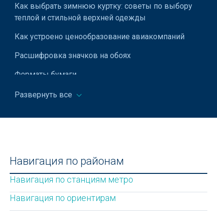
Как выбрать зимнюю куртку: советы по выбору
Кровопускание хиджама
теплой и стильной верхней одежды
Лабораторные исследования
Как устроено ценообразование авиакомпаний
Лазерная хирургия
Расшифровка значков на обоях
Лазерное лечение
Форматы бумаги
Эфирно-масличные растения
Рамадан в Узбекистане
Развернуть все
Лекарственные препараты
Значки на посуде: расшифровка символов
Лечение аденомы простаты
Тарифы ЖКХ в Ташкенте и Узбекистане
Лечение алкоголизма
Парк Tashkent City в Ташкенте
Лечение гипергидроза
Навигация по районам
Как узнать, есть ли у частного ВУЗа в Узбекистане
Лечение диабетической стопы
Навигация по станциям метро
лицензия
Лечение задержки психофизического развития у детей
Навигация по ориентирам
Что взять на пикник: полный гид для комфортного
отдыха на природе
Лечение кожных заболеваний