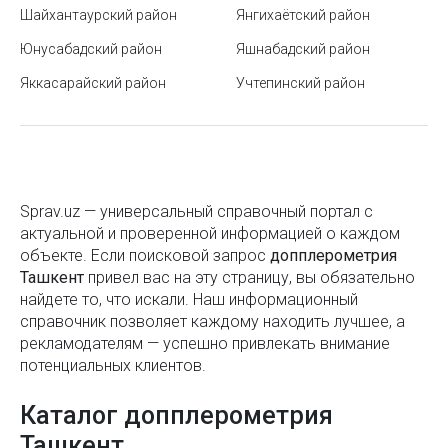
Липосакция
Шайхантаурский район
Янгихаётский район
Быстрые и медленные углеводы — в чём разница
Юнусабадский район
Яшнабадский район
и какие выбрать для энергии, похудения и
Магнитно-резонансная томография
здоровья
Яккасарайский район
Учтепинский район
Маммография
Население Узбекистана
Маммолог
Как не стать жертвой карманника?
Медико-санитарные части организаций
Когда и как будет отмечаться Рамазан Хайит 2025
Медицина - диагностика
Sprav.uz — универсальный справочный портал с
в Узбекистане
актуальной и проверенной информацией о каждом
Медицина внедренческая
объекте. Если поисковой запроc
Японский сад в Ташкенте
допплерометрия
Ташкент
привел вас на эту страницу, вы обязательно
Станции переливания крови
Ремонт чемоданов в Ташкенте
найдете то, что искали. Наш информационный
справочник позволяет каждому находить лучшее, а
Медицинская мебель
Типы маркировок пластика
рекламодателям — успешно привлекать внимание
потенциальных клиентов.
Медицинская промышленность
Международная система единиц (СИ)
Медицинская профилактика заболеваний
Каталог допплерометрия
Тарифы ЖКХ в Ташкенте и Узбекистане
Ташкент
Медицинская реабилитация