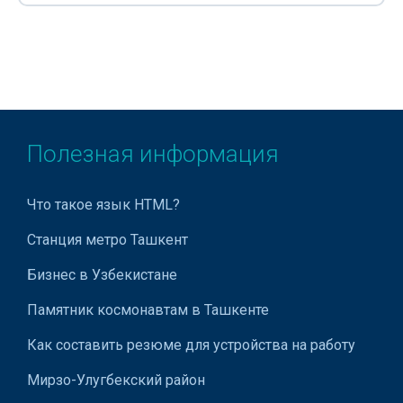
Кровопускание хиджама
Лабораторные исследования
Лазерная хирургия
Лазерное лечение
Полезная информация
Эфирно-масличные растения
Лекарственные препараты
Что такое язык HTML?
Лечение аденомы простаты
Станция метро Ташкент
Лечение алкоголизма
Бизнес в Узбекистане
Лечение гипергидроза
Памятник космонавтам в Ташкенте
Лечение диабетической стопы
Как составить резюме для устройства на работу
Лечение задержки психофизического развития у детей
Мирзо-Улугбекский район
Лечение кожных заболеваний