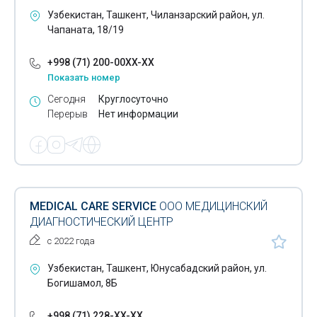
Гистологические исследования
Узбекистан, Ташкент, Чиланзарский район, ул.
Чапаната, 18/19
Гормональные исследования
+998 (71) 200-00XX-XX
Дерматология
Показать номер
Диагностические центры
Сегодня
Круглосуточно
Перерыв
Нет информации
Диспансеры
Допплерография
Допплерометрия
Лечение зоба
MEDICAL CARE SERVICE
ООО МЕДИЦИНСКИЙ
ДИАГНОСТИЧЕСКИЙ ЦЕНТР
Иглотерапия
с 2022 года
Иммунофлюоресцентные исследования
Узбекистан, Ташкент, Юнусабадский район, ул.
Богишамол, 8Б
Имплантаты
Инфузионные растворы
+998 (71) 228-XX-XX