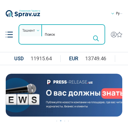
Ру
Ташкент
USD
11915.64
EUR
13749.46
R