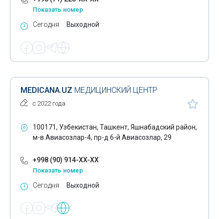
Показать номер
Инъекционные растворы
Сегодня
Выходной
Иппотерапия
Кардиологические услуги
Кинезитерапия
MEDICANA.UZ
МЕДИЦИНСКИЙ ЦЕНТР
Кодирование по Довженко
с 2022 года
Кольпоскопия
100171, Узбекистан, Ташкент, Яшнабадский район,
Консалтинг в области фармацевтики
м-в Авиасозлар-4, пр-д 6-й Авиасозлар, 29
Консультации психологов
+998 (90) 914-XX-XX
Коррекция сколиоза
Показать номер
Сегодня
Выходной
Косметологическое оборудование
Криотерапия