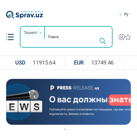
Ру
Ташкент
USD
11915.64
EUR
13749.46
R