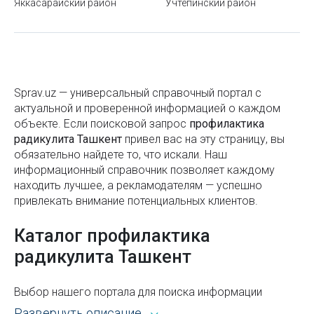
Яккасарайский район
Учтепинский район
Кровопускание хиджама
Автострахование каско и ОСАГО: что это такое и
Лабораторные исследования
зачем нужны оба полиса
Лазерная хирургия
Как зарегистрироваться на IELTS в Ташкенте
Лазерное лечение
Sprav.uz — универсальный справочный портал с
Станция метро Миллий Бог («Национальный парк»)
актуальной и проверенной информацией о каждом
Эфирно-масличные растения
объекте. Если поисковой запроc
Правила поведения в метро
профилактика
радикулита Ташкент
привел вас на эту страницу, вы
Лекарственные препараты
Станция метро Алишера Навои
обязательно найдете то, что искали. Наш
информационный справочник позволяет каждому
Лечение аденомы простаты
Усыновление ребенка в Узбекистане
находить лучшее, а рекламодателям — успешно
Лечение алкоголизма
привлекать внимание потенциальных клиентов.
Что лучше: обогреватель или тепловая пушка?
Лечение гипергидроза
Каталог профилактика
Что взять с собой поездку: составляем список
вещей для путешествия
радикулита Ташкент
Лечение диабетической стопы
Как правильно выбрасывать старые вещи, чтобы
Лечение задержки психофизического развития у детей
Выбор нашего портала для поиска информации
притянуть счастье и удачу в свою жизнь
открывает широкие возможности. Каталог Sprav для
Лечение кожных заболеваний
Развернуть описание