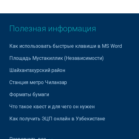
Гистологические исследования
Гормональные исследования
Полезная информация
Дерматология
Диагностические центры
Как использовать быстрые клавиши в MS Word
Диспансеры
Площадь Мустакиллик (Независимости)
Допплерография
Шайхантахурский район
Допплерометрия
Станция метро Чиланзар
Лечение зоба
Форматы бумаги
Иглотерапия
Что такое квест и для чего он нужен
Иммунофлюоресцентные исследования
Как получить ЭЦП онлайн в Узбекистане
Имплантаты
Почему ваш бизнес может отсутствовать в
Инфузионные растворы
ответах ChatGPT