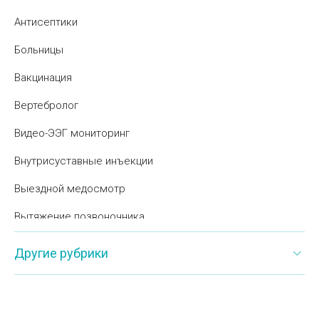
Антисептики
Больницы
Вакцинация
Вертебролог
Видео-ЭЭГ мониторинг
Внутрисуставные инъекции
Выездной медосмотр
Вытяжение позвоночника
Гастроскопия
Другие рубрики
Гинекология
Гирудотерапия