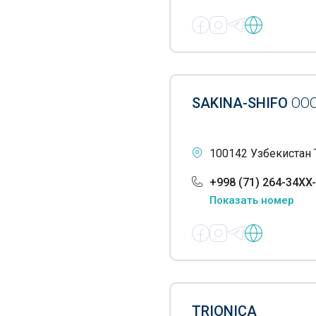
Лазерное лечение
Эфирно-масличные
растения
Лекарственные препараты
SAKINA-SHIFO
ОО
Лечение аденомы
простаты
100142 Узбекистан 
Лечение алкоголизма
+998 (71) 264-34XX
Лечение гипергидроза
Показать номер
Лечение диабетической
стопы
Лечение задержки
психофизического
развития у детей
TRIONICA