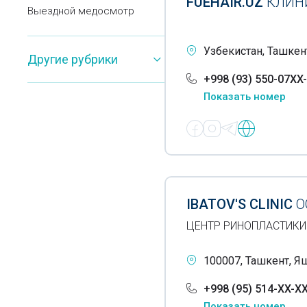
FUEHAIR.UZ
КЛИН
Выездной медосмотр
Вытяжение позвоночника
Узбекистан, Ташкен
Другие рубрики
Гастроскопия
+998 (93) 550-07XX
Гинекология
Показать номер
Гирудотерапия
Гистологические
исследования
Гормональные
IBATOV'S CLINIC
О
исследования
ЦЕНТР РИНОПЛАСТИКИ
Дерматология
Диагностические центры
100007, Ташкент, Я
Диспансеры
+998 (95) 514-XX-X
Показать номер