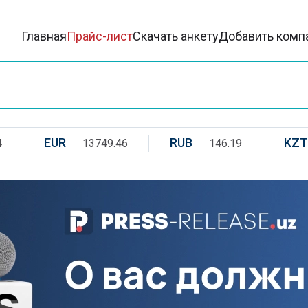
Главная
Прайс-лист
Скачать анкету
Добавить комп
EUR
RUB
KZT
4
13749.46
146.19