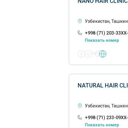
NANO HAIR CLINI
Кодирование по Довженко
Кольпоскопия
Узбекистан, Ташкент
Консалтинг в области
фармацевтики
+998 (71) 203-33XX
Показать номер
Консультации психологов
Коррекция сколиоза
Косметологическое
оборудование
Криотерапия
NATURAL HAIR CL
Кровопускание хиджама
Узбекистан, Ташкен
Лабораторные
исследования
+998 (71) 233-09XX
Лазерная хирургия
Показать номер