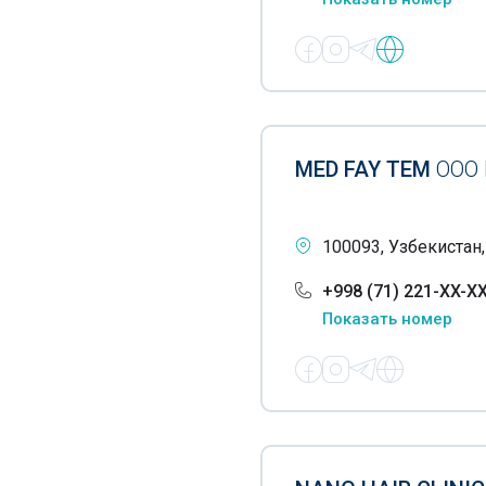
Допплерография
Допплерометрия
Лечение зоба
Иглотерапия
MED FAY TEM
ООО
Иммунофлюоресцентные
исследования
Имплантаты
100093, Узбекистан
Инфузионные растворы
+998 (71) 221-XX-X
Показать номер
Инъекционные растворы
Иппотерапия
Кардиологические услуги
Кинезитерапия