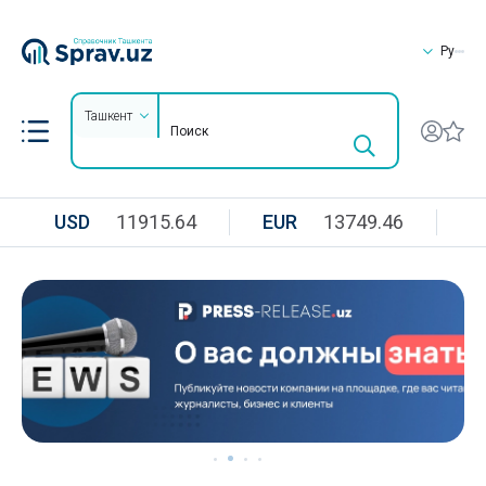
Ру
Ташкент
USD
11915.64
EUR
13749.46
R