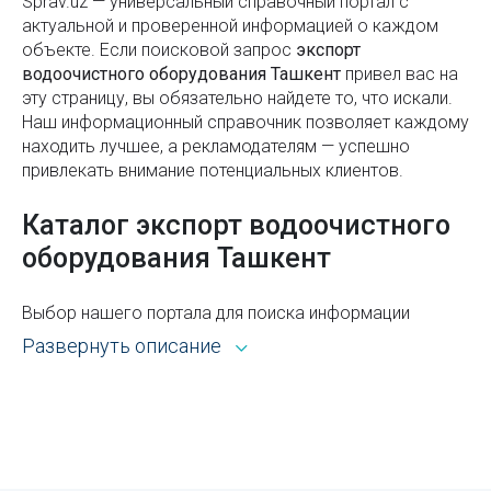
и какие выбрать для энергии, похудения и
Sprav.uz — универсальный справочный портал с
актуальной и проверенной информацией о каждом
здоровья
объекте. Если поисковой запроc
экспорт
Как получить образовательный кредит в
водоочистного оборудования Ташкент
привел вас на
Узбекистане
эту страницу, вы обязательно найдете то, что искали.
Наш информационный справочник позволяет каждому
На что обратить внимание при выборе раковины
находить лучшее, а рекламодателям — успешно
привлекать внимание потенциальных клиентов.
Площадь Амира Темура в Ташкенте
Каталог экспорт водоочистного
Монумент Дружбы Народов в Ташкенте (Памятник
семье Шамахмудовых)
оборудования Ташкент
Виды логотипов
Выбор нашего портала для поиска информации
Какие языки чаще всего выбирают на филфаке
открывает широкие возможности. Каталог Sprav для
Развернуть описание
пользователей и рекламодателей — это:
Что говорить на собеседовании: полезные фразы,
Всё из рубрики экспорт водоочистного
советы и примеры
оборудования Ташкента с адресами, телефонами,
Через какие сайты можно сделать
контактами, режимом работы и другой
автострахование онлайн в Узбекистане
справочной информацией.