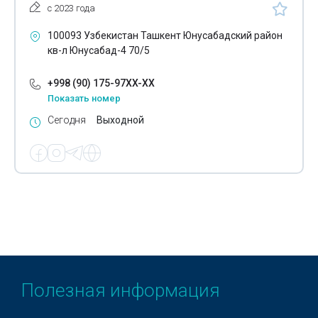
Экспорт обуви
с 2023 года
Экспорт пищевой продукции
100093 Узбекистан Ташкент Юнусабадский район
кв-л Юнусабад-4 70/5
Экспорт пластиковых труб
+998 (90) 175-97XX-XX
Экспорт пластмассовых изделий
Показать номер
Экспорт полимерных материалов
Сегодня
Выходной
Экспорт полипропиленовых мешков
Экспорт посуды
Экспорт продукции птицеводства
Экспорт пряжи
Экспорт сантехники
Экспорт свежих овощей
Полезная информация
Экспорт фруктов