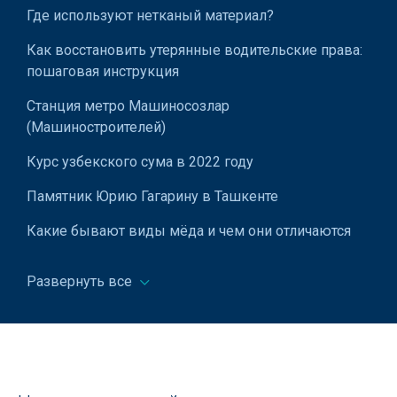
Где используют нетканый материал?
Экспорт сельскохозяйственной продукции
Как восстановить утерянные водительские права:
Экспорт соков
пошаговая инструкция
Экспорт солодкового корня
Станция метро Машиносозлар
Экспорт спецодежды
(Машиностроителей)
Экспорт изделий из стекла
Курс узбекского сума в 2022 году
Экспорт стройматериалов
Памятник Юрию Гагарину в Ташкенте
Экспорт сухофруктов
Какие бывают виды мёда и чем они отличаются
Экспорт текстильной продукции
Насколько выгодно открывать магазин по
Развернуть все
продаже вещей в Узбекистане в 2025 году?
Экспорт трикотажного полотна
Как выбрать хороший, но недорогой кондиционер
Экспорт трикотажных изделий
для дома
Экспорт упаковочных материалов
Домены стран мира