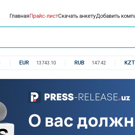
Главная
Прайс-лист
Скачать анкету
Добавить комп
EUR
RUB
KZT
1
13743.10
147.42