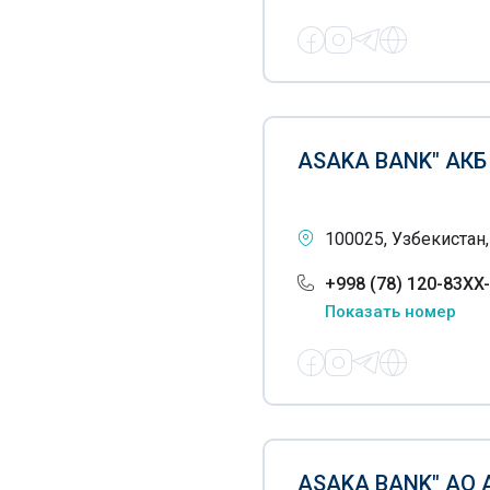
Филиалы Universal bank
Филиалы Uzkdb банка
ASAKA BANK" АК
100025, Узбекистан,
+998 (78) 120-83XX
Показать номер
ASAKA BANK" АО