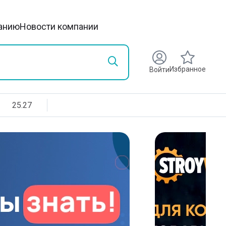
анию
Новости компании
Избранное
Войти
25.27