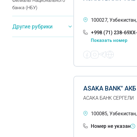
Филиалы Национального
банка (НБУ)
Филиалы Пойтахт банка
100027, Узбекистан,
Другие рубрики
Филиалы Промстройбанка
+998 (71) 238-69XX
Показать номер
Филиалы Тенге банка
Филиалы Трастбанка
Филиалы Турон банка
Филиалы Халк банка
(Народного банка)
ASAKA BANK" АК
АСАКА БАНК СЕРГЕЛИ
Филиалы Хамкорбанка
Филиалы Orient Finans банка
100085, Узбекистан,
(OFB)
Номер не указан
Филиалы TBC банка