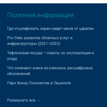
Полезная информация
Где отшлифовать экран смарт-часов от царапин
Pro-Data: развитие облачных услуг и
инфраструктуры (2021–2025)
Тефлоновая посуда – советы по эксплуатации и
уходу
Что означают знаки на упаковке: расшифровка
обозначений
Парк Анхор Локомотив в Ташкенте
Получение и замена ID-карты в Узбекистане
Развернуть все
Время Хайит намаза в Ташкенте и других регионах