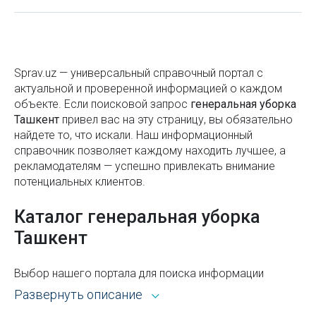
Как сочетать цвета в одежде: полное руководство
по созданию стильных образов
Станция метро Айбек
Sprav.uz — универсальный справочный портал с
Правила пользования лифтом: безопасность,
актуальной и проверенной информацией о каждом
этикет и комфорт
объекте. Если поисковой запроc
генеральная уборка
Ташкент
привел вас на эту страницу, вы обязательно
Что такое водяной знак (вотермарка) и зачем он
найдете то, что искали. Наш информационный
нужен
справочник позволяет каждому находить лучшее, а
рекламодателям — успешно привлекать внимание
Что взять с собой поездку: составляем список
потенциальных клиентов.
вещей для путешествия
Каталог генеральная уборка
Станция метро Тинчлик
Ташкент
Ташкентский музей железнодорожной техники
Общественный транспорт в Ташкенте
Выбор нашего портала для поиска информации
открывает широкие возможности. Каталог Sprav для
Развернуть описание
Как получить образовательный кредит в
пользователей и рекламодателей — это:
Узбекистане