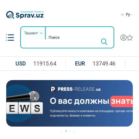
Ру
Ташкент
USD
11915.64
EUR
13749.46
R