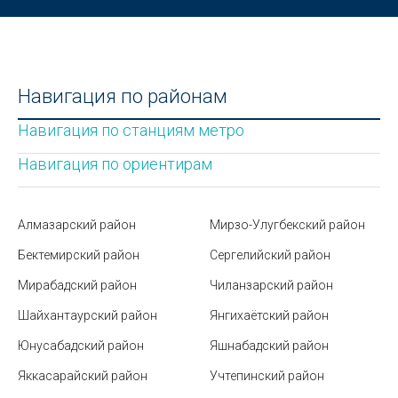
Узбекистана – 2025
Расшифровка значков на приборной панели
автомобиля
Юнусабадский район
Навигация по районам
Что такое язык HTML?
Навигация по станциям метро
Монумент Дружбы Народов в Ташкенте (Памятник
Навигация по ориентирам
семье Шамахмудовых)
Как спасаться от жары, если нет кондиционера
Алмазарский район
Мирзо-Улугбекский район
Где купить российскую сим карту в Узбекистане?
Бектемирский район
Сергелийский район
Мирабадский район
Как научиться быстро запоминать информацию
Чиланзарский район
Шайхантаурский район
Янгихаётский район
Стоимость контрактного обучения в ВУЗах
Узбекистана
Юнусабадский район
Яшнабадский район
Яккасарайский район
Сайты в Узбекистане
Учтепинский район