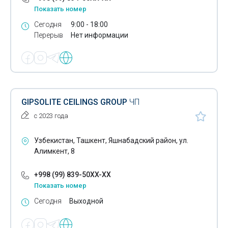
Показать номер
Раздвижные двери
Сегодня
9:00 - 18:00
Перерыв
Нет информации
Ламинат
Лестницы
Линолеум
ЛСТК конструкции
GIPSOLITE CEILINGS GROUP
ЧП
Малярные уголки
с 2023 года
Мансардные окна
Узбекистан, Ташкент, Яшнабадский район, ул.
Алимкент, 8
Материалы для гидроизоляции бетона
+998 (99) 839-50XX-XX
Материалы для усиления бетона
Показать номер
Межкомнатные двери
Сегодня
Выходной
Мел