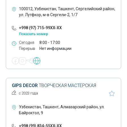
Кварцевый песок
100012, Узбекистан, Ташкент, Сергелийский район,
Керамическая плитка
ул. Лутфкор, м-в Сергели-2, 1/7
Керамогранит
+998 (97) 715-99XX-XX
Показать номер
Кирпичи
Сегодня
8:00 - 17:00
Кладочные растворы
Перерыв
Нет информации
Клинец
Колер краски
Комплектующие к окнам
GIPS DECOR
ТВОРЧЕСКАЯ МАСТЕРСКАЯ
Крепежные изделия
с 2023 года
Кровельные материалы
Узбекистан, Ташкент, Алмазарский район, ул.
Байроктол, 9
Гидроизолирующие материалы
Кровельный профиль
+998 (99) 834-55XX-XX