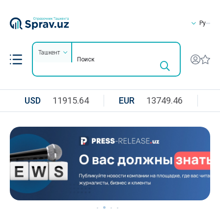
Ру
Ташкент
USD
11915.64
EUR
13749.46
R