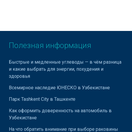
Сетка-рабица
Стальные оцинкованные конструкции
Стеклокристаллит
Полезная информация
Стеклоткань
Стеклянная плитка
Быстрые и медленные углеводы — в чём разница
Стеновые панели
и какие выбрать для энергии, похудения и
здоровья
Строительные материалы для бассейнов
Всемирное наследие ЮНЕСКО в Узбекистане
Пластиковые панели
Парк Tashkent City в Ташкенте
Термоблоки из пенопласта
Как оформить доверенность на автомобиль в
Строительные цокольные блоки
Узбекистане
Строительный клей
На что обратить внимание при выборе раковины