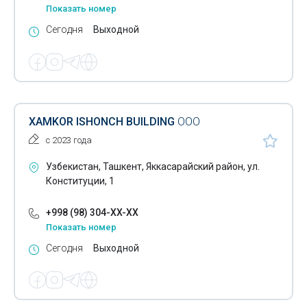
Плиты перекрытия
Показать номер
Сегодня
Выходной
Подвесные потолки
Покрытия для теннисных кортов
Покрытия для футбольных полей
Полистиролбетон
XAMKOR ISHONCH BUILDING
ООО
с 2023 года
Профили из пвх
Узбекистан, Ташкент, Яккасарайский район, ул.
Профнастил
Конституции, 1
Реечные подвесные потолки
+998 (98) 304-XX-XX
Резиновые покрытия
Показать номер
Сегодня
Выходной
Рубероид
Сайдинг панели
Сетка просечная