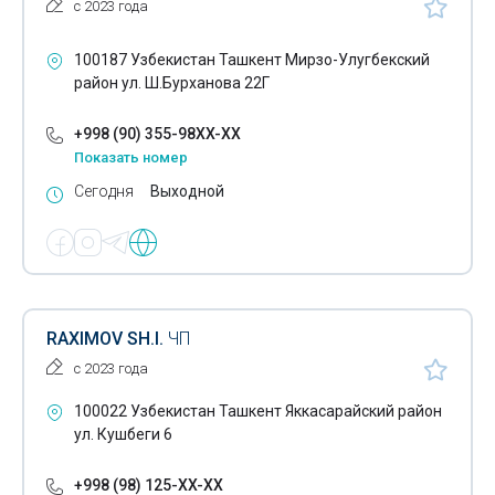
с 2023 года
Облицовочные материалы
100187 Узбекистан Ташкент Мирзо-Улугбекский
Обои
район ул. Ш.Бурханова 22Г
Отделочные материалы
+998 (90) 355-98XX-XX
Показать номер
Паркет
Сегодня
Выходной
Пенобетон
Пенополиэтилен
Пиломатериалы
Лакокрасочная продукция
RAXIMOV SH.I.
ЧП
с 2023 года
Пленка защитная
100022 Узбекистан Ташкент Яккасарайский район
Плинтуса
ул. Кушбеги 6
Плитка напольная
+998 (98) 125-XX-XX