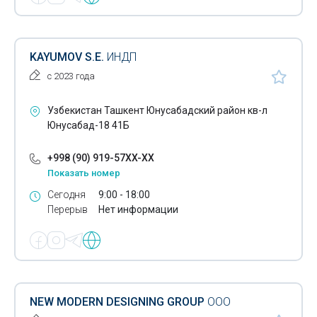
Металлические наливные емкости
Металлический профиль для гипсокартона
KAYUMOV S.E.
ИНДП
Металлоизделия
с 2023 года
Металлоконструкции
Узбекистан Ташкент Юнусабадский район кв-л
Металлопрокат
Юнусабад-18 41Б
Мозаика
+998 (90) 919-57XX-XX
Показать номер
Мозаичная плитка
Сегодня
9:00 - 18:00
Мрамор
Перерыв
Нет информации
Навесы
Напольные покрытия
Наружные стеновые панели
NEW MODERN DESIGNING GROUP
ООО
Нерудные строительные материалы