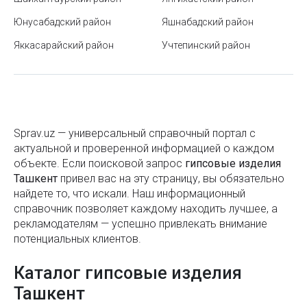
Как выбрать учебный центр в Узбекистане
Юнусабадский район
Яшнабадский район
Фасадные системы
Станция метро Беруни
Яккасарайский район
Учтепинский район
Фотообои на стены
Памятник Юрию Гагарину в Ташкенте
Фундаментные блоки
Форматы бумаги
Художественные стекла
Станция метро Тинчлик
Цемент
Sprav.uz — универсальный справочный портал с
Где купаться в Узбекистане сегодня?
актуальной и проверенной информацией о каждом
Цементно-стружечные плиты
объекте. Если поисковой запроc
гипсовые изделия
Курс узбекского сума в 2022 году
Ташкент
привел вас на эту страницу, вы обязательно
Черепица
найдете то, что искали. Наш информационный
Новые тарифы и безналичная оплата в транспорте
справочник позволяет каждому находить лучшее, а
Шифер
Ташкента с 2025 года
рекламодателям — успешно привлекать внимание
Шлакоблоки
потенциальных клиентов.
Как включить родительский контроль на телефоне
ребёнка
Строительные конструкции
Каталог гипсовые изделия
Как проверить задолженность перед выездом из
Ташкент
Шпатлевка
Узбекистана и избежать запрета