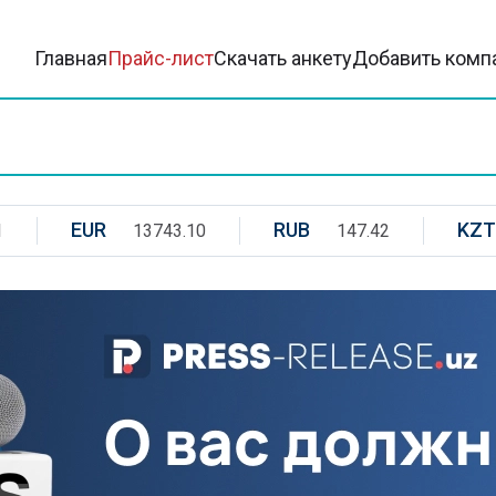
Главная
Прайс-лист
Скачать анкету
Добавить комп
EUR
RUB
KZT
1
13743.10
147.42