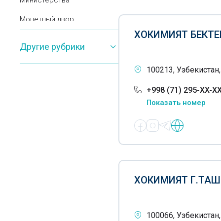
Министерства
Монетный двор
ХОКИМИЯТ БЕКТ
Налоговые инспекции
Другие рубрики
Народные приёмные
100213, Узбекистан,
Президента Республики
Узбекистан
+998 (71) 295-XX-X
ОВВИГ
Показать номер
Органы внутренних дел
Палаты торгово-
промышленные
Паспортные отделы
ХОКИМИЯТ Г.ТАШ
Печать- органы управления
Пожарные инспекции
100066, Узбекистан,