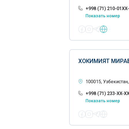
Прокуратуры
+998 (71) 210-01XX
Социальное обеспечение
Показать номер
Стандартизация
Бюро принудительного
исполнения (БПИ, МИБ)
Суды
ХОКИМИЯТ МИРА
Таможенные службы
Телефоны доверия
100015, Узбекистан,
Транспортные услуги-
+998 (71) 233-XX-X
органы управления
Показать номер
Хозяйственные суды
Хокимияты