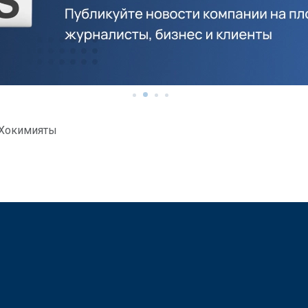
Хокимияты