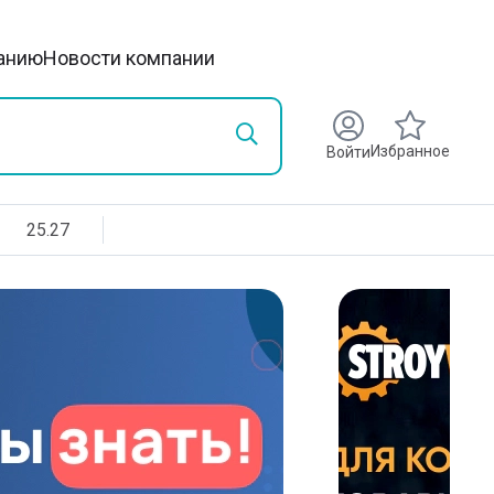
анию
Новости компании
Избранное
Войти
25.27