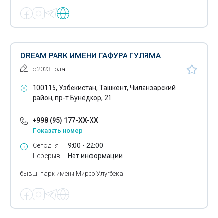
Отдых на курортах Краснодарского края
Отдых на курортах Крыма
Отдых на Чарваке
DREAM PARK ИМЕНИ ГАФУРА ГУЛЯМА
Отели в горах
с 2023 года
Ошхона
100115, Узбекистан, Ташкент, Чиланзарский
район, пр-т Бунёдкор, 21
Пабы
Парки культуры
+998 (95) 177-XX-XX
Показать номер
Пивные рестораны
Сегодня
9:00 - 22:00
Перерыв
Нет информации
Пиццерии
бывш. парк имени Мирзо Улугбека
Путевки в детские лагеря
Путевки в санатории
Рестораны