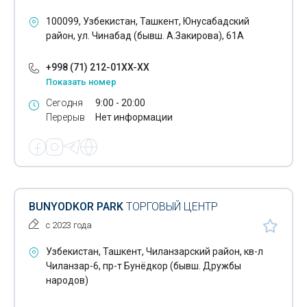
Игровые залы
100099, Узбекистан, Ташкент, Юнусабадский
Игровые компьютерные залы
район, ул. Чинабад (бывш. А.Закирова), 61А
Йога
+998 (71) 212-01XX-XX
Показать номер
Кальян бары
Сегодня
9:00 - 20:00
Канатные дороги
Перерыв
Нет информации
Караоке-бары
Картодромы
Кафе
BUNYODKOR PARK
ТОРГОВЫЙ ЦЕНТР
Кафетерии
с 2023 года
Кейтеринг
Узбекистан, Ташкент, Чиланзарский район, кв-л
Чиланзар-6, пр-т Бунёдкор (бывш. Дружбы
Кинотеатры
народов)
Клубы