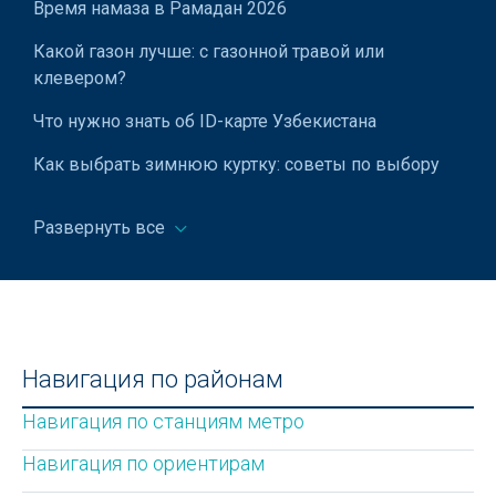
Время намаза в Рамадан 2026
Какой газон лучше: с газонной травой или
клевером?
Что нужно знать об ID-карте Узбекистана
Как выбрать зимнюю куртку: советы по выбору
теплой и стильной верхней одежды
Развернуть все
Что включает в себя профессиональная установка
систем водоснабжения?
Государственный музей прикладного искусства
Узбекистана
Новый формат школьных аттестатов в
Навигация по районам
Узбекистане
Навигация по станциям метро
Расписание поездов в Узбекистане
Навигация по ориентирам
tMarket — разумный выбор компьютерной техники