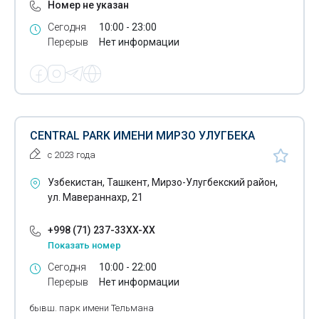
Номер не указан
Кондитерские
Сегодня
10:00 - 23:00
Перерыв
Нет информации
Концертные залы
Кофейни
Курорты
Кухни народов мира
CENTRAL PARK ИМЕНИ МИРЗО УЛУГБЕКА
с 2023 года
Ледовые катки
Узбекистан, Ташкент, Мирзо-Улугбекский район,
Массаж
ул. Мавераннахр, 21
Ночные клубы
+998 (71) 237-33XX-XX
Отдых в горах
Показать номер
Сегодня
10:00 - 22:00
Отдых в Чимгане
Перерыв
Нет информации
Отдых на курортах Кавказских Минеральных вод
бывш. парк имени Тельмана