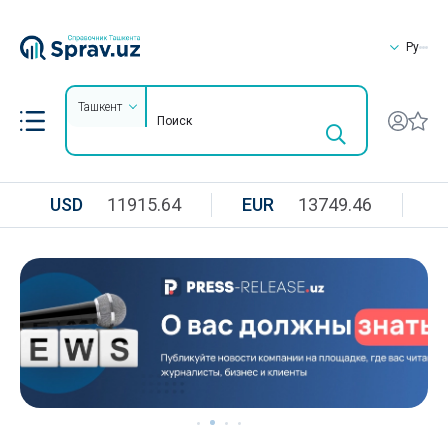
Ру
Ташкент
USD
11915.64
EUR
13749.46
R