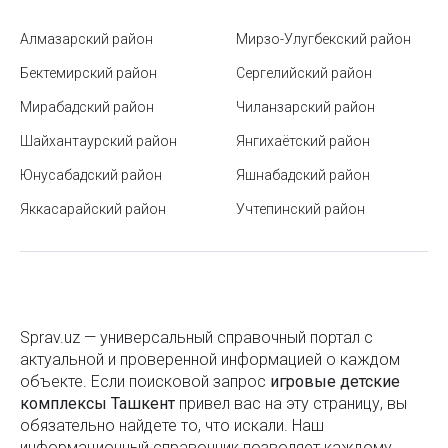
в Ташкенте
Алмазарский район
Мирзо-Улугбекский район
Водительское удостоверение в Узбекистане
Бектемирский район
Сергелийский район
Тефлоновая посуда – советы по эксплуатации и
Мирабадский район
Чиланзарский район
уходу
Шайхантаурский район
Янгихаётский район
Система штрихкодирования Узбекистана
Юнусабадский район
Яшнабадский район
Разница между кредитом или рассрочкой
Яккасарайский район
Учтепинский район
Рынок Малика в Ташкенте
Чем отличаются доллары старого и нового образца
Что делать при землетрясении
Sprav.uz — универсальный справочный портал с
Время Хайит намаза в Ташкенте и других регионах
актуальной и проверенной информацией о каждом
Узбекистана – 2025
объекте. Если поисковой запроc
игровые детские
комплексы Ташкент
привел вас на эту страницу, вы
Расписание месяца Рамадан – 2022
обязательно найдете то, что искали. Наш
информационный справочник позволяет каждому