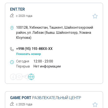
Рестораны при гостиницах
ENT.TER
с 2023 года
Роликовые клубы
Рыбалка
100128, Узбекистан, Ташкент, Шайхонтохурский
район, ул. Лабзак (бывш. Шайхонтохур, Усмана
Санатории
Юсупова)
Сауны
+998 (95) 193-88XX-XX
Показать номер
Спа процедуры
Сегодня
12:00 - 23:00
Спа-салоны
Перерыв
Нет информации
Спорт-бары
Сушибары
Фаст-фуд
GAME PORT
РАЗВЛЕКАТЕЛЬНЫЙ ЦЕНТР
Центры развлечений
с 2023 года