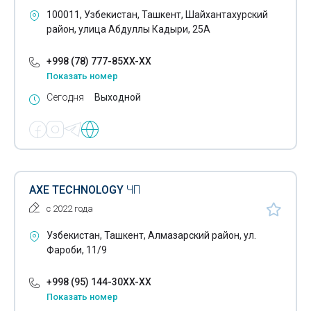
Сети передачи данных
100011, Узбекистан, Ташкент, Шайхантахурский
район, улица Абдуллы Кадыри, 25А
Системы GPS мониторинга транспортных средств
+998 (78) 777-85XX-XX
Системы учета рабочего времени
Показать номер
Средства хранения информации
Сегодня
Выходной
Ультрабуки
Установка программного обеспечения
Принтеры
AXE TECHNOLOGY
ЧП
Картриджи
с 2022 года
Чековая лента
Узбекистан, Ташкент, Алмазарский район, ул.
Фароби, 11/9
Серверное оборудование
Сервера
+998 (95) 144-30XX-XX
Показать номер
Серверные шкафы