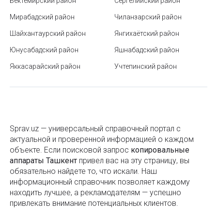
Бектемирский район
Сергелийский район
советы
Мирабадский район
Чиланзарский район
Когда и как будет отмечаться Рамазан Хайит 2025
в Узбекистане
Шайхантаурский район
Янгихаётский район
Юнусабадский район
Яшнабадский район
Минэкологии начало принимать жалобы от
населения в сфере экологии через Telegram-бот
Яккасарайский район
Учтепинский район
Автострахование каско и ОСАГО: что это такое и
зачем нужны оба полиса
Как зарегистрироваться на IELTS в Ташкенте
Sprav.uz — универсальный справочный портал с
Станция метро Миллий Бог («Национальный парк»)
актуальной и проверенной информацией о каждом
объекте. Если поисковой запроc
Правила поведения в метро
копировальные
аппараты Ташкент
привел вас на эту страницу, вы
Станция метро Алишера Навои
обязательно найдете то, что искали. Наш
информационный справочник позволяет каждому
Усыновление ребенка в Узбекистане
находить лучшее, а рекламодателям — успешно
привлекать внимание потенциальных клиентов.
Что лучше: обогреватель или тепловая пушка?