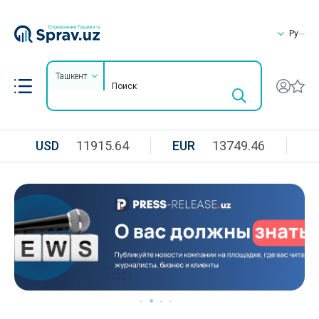
Ру
Ташкент
USD
11915.64
EUR
13749.46
R