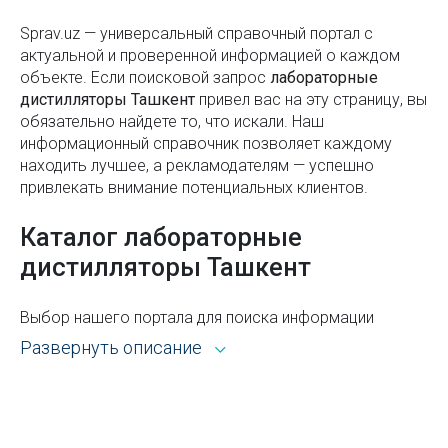
Станция метро Айбек
Sprav.uz — универсальный справочный портал с
Правила пользования лифтом: безопасность,
актуальной и проверенной информацией о каждом
этикет и комфорт
объекте. Если поисковой запроc
лабораторные
дистилляторы Ташкент
привел вас на эту страницу, вы
Что такое водяной знак (вотермарка) и зачем он
обязательно найдете то, что искали. Наш
нужен
информационный справочник позволяет каждому
находить лучшее, а рекламодателям — успешно
Что взять с собой поездку: составляем список
привлекать внимание потенциальных клиентов.
вещей для путешествия
Каталог лабораторные
Станция метро Тинчлик
дистилляторы Ташкент
Ташкентский музей железнодорожной техники
Общественный транспорт в Ташкенте
Выбор нашего портала для поиска информации
открывает широкие возможности. Каталог Sprav для
Развернуть описание
Как получить образовательный кредит в
пользователей и рекламодателей — это:
Узбекистане
Всё из рубрики лабораторные дистилляторы
Что делать если потерял загранпаспорт
Ташкента с адресами, телефонами, контактами,
Узбекистана?