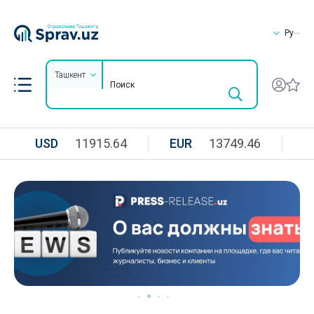
Ру
Ташкент
USD
11915.64
EUR
13749.46
R