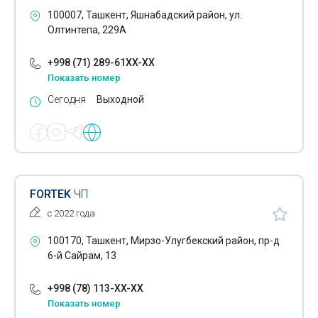
Манометры
100007, Ташкент, Яшнабадский район, ул.
Олтинтепа, 229А
Пневмоинструменты
+998 (71) 289-61XX-XX
Полимерное порошковое напыление на металлические
Показать номер
изделия
Сегодня
Выходной
Продукция cerva
Продукция skf
Продукция timken
Профессиональные микрофоны
FORTEK
ЧП
с 2022 года
Садовые грабли
100170, Ташкент, Мирзо-Улугбекский район, пр-д
Сепараторы
6-й Сайрам, 13
Совковые лопаты
+998 (78) 113-XX-XX
Струнные музыкальные инструменты
Показать номер