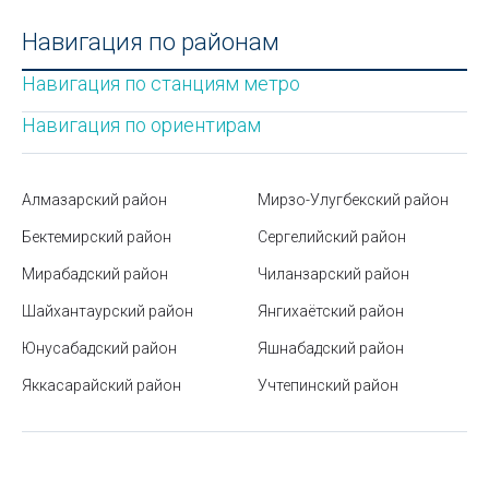
Юнусабадский район
Навигация по районам
Что такое язык HTML?
Навигация по станциям метро
Монумент Дружбы Народов в Ташкенте (Памятник
Навигация по ориентирам
семье Шамахмудовых)
Как спасаться от жары, если нет кондиционера
Алмазарский район
Мирзо-Улугбекский район
Где купить российскую сим карту в Узбекистане?
Бектемирский район
Сергелийский район
Мирабадский район
Как научиться быстро запоминать информацию
Чиланзарский район
Шайхантаурский район
Янгихаётский район
Стоимость контрактного обучения в ВУЗах
Узбекистана
Юнусабадский район
Яшнабадский район
Яккасарайский район
Сайты в Узбекистане
Учтепинский район
Как сочетать цвета в одежде: полное руководство
по созданию стильных образов