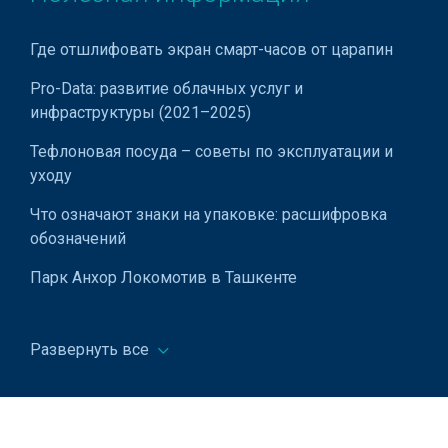
Газоанализаторы
Где отшлифовать экран смарт-часов от царапин
Теплосчетчики
Pro-Data: развитие облачных услуг и
Алкотестеры
инфраструктуры (2021–2025)
Коагулометры одноканальные полуавтоматические
Тефлоновая посуда – советы по эксплуатации и
Каски защитные
уходу
Лабораторные анализаторы
Что означают знаки на упаковке: расшифровка
обозначений
Лабораторные дистилляторы
Парк Анхор Локомотив в Ташкенте
Гигрометры
Получение и замена ID-карты в Узбекистане
Датчики давления
Развернуть все
Время Хайит намаза в Ташкенте и других регионах
Датчики температуры горячей воды
Узбекистана – 2025
Диэлектрические коврики
Расшифровка значков на приборной панели
автомобиля
Указатели напряжения