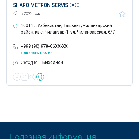
SHARQ METRON SERVIS
ООО
Счетчики газа
с 2022 года
Счетчики горячей воды
100115, Узбекистан, Ташкент, Чиланзарский
район, кв-л Чиланзар-1, ул. Чиланзарская, 6/7
Счетчики холодной воды
+998 (90) 978-06XX-XX
Диэлектрические материалы
Показать номер
Диэлектрические перчатки
Сегодня
Выходной
Медицинские аквадистилляторы
Измерительные инструменты
Обжимные инструменты
Диэлектрические боты
Электроизмерительные приборы
Расходометры
Полезная информация