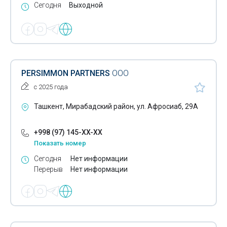
Сегодня
Выходной
Съемники подшипников
Ударные музыкальные инструменты
Усилители звука
Электроды
PERSIMMON PARTNERS
ООО
с 2025 года
Электроинструменты
Ташкент, Мирабадский район, ул. Афросиаб, 29А
Автоматические анализаторы
Анализаторы мочи
+998 (97) 145-XX-XX
Показать номер
Иммуноферментные анализаторы
Сегодня
Нет информации
Микроскопы
Перерыв
Нет информации
Контрольно-измерительные приборы
Счетчики электроэнергии
Музыкальные инструменты