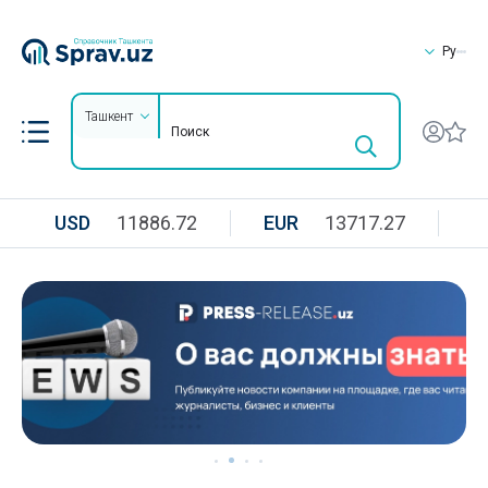
Ру
Ташкент
USD
11886.72
EUR
13717.27
R