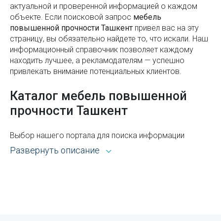
использования
актуальной и проверенной информацией о каждом
объекте. Если поисковой запроc
мебель
Домены стран мира
повышенной прочности Ташкент
привел вас на эту
страницу, вы обязательно найдете то, что искали. Наш
Почему молодым людям трудно познакомиться
информационный справочник позволяет каждому
для создания семьи?
находить лучшее, а рекламодателям — успешно
привлекать внимание потенциальных клиентов.
Pro-Data: развитие облачных услуг и
инфраструктуры (2021–2025)
Каталог мебель повышенной
Где отшлифовать экран смарт-часов от царапин
прочности Ташкент
Мирзо-Улугбекский район
Выбор нашего портала для поиска информации
Частный vs государственный ВУЗ: что выбрать и в
открывает широкие возможности. Каталог Sprav для
Развернуть описание
чём разница
пользователей и рекламодателей — это:
Цены на автомобили в Узбекистане
Всё из рубрики мебель повышенной прочности
Ташкента с адресами, телефонами, контактами,
Как часто нужно проводить дезинфекцию в доме
режимом работы и другой справочной
Как правильно организовать рабочее
информацией.