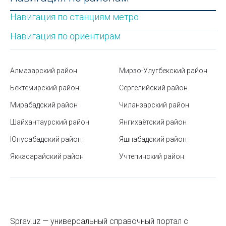
Успенский собор в Ташкенте
Навигация по станциям метро
Солнечные панели - временный тренд или
будущее
Навигация по ориентирам
Государственный музей истории Тимуридов
Алмазарский район
Мирзо-Улугбекский район
Где и как можно проверить золотое изделие на
подлинность?
Бектемирский район
Сергелийский район
Мирабадский район
Станция метро Дустлик
Чиланзарский район
Шайхантаурский район
Янгихаётский район
Станция метро Узбекистанская
Юнусабадский район
Яшнабадский район
Ташкентский государственный театр музыкальной
Яккасарайский район
комедии (Оперетты) в Ташкенте
Учтепинский район
Стоимость бензина в Узбекистане
Курс узбекского сума в 2022 году
Специи и пряности на все вкусы: правила
Sprav.uz — универсальный справочный портал с