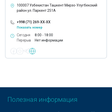
Мебельные салоны
100007 Узбекистан Ташкент Мирзо-Улугбекский
район ул. Паркент 251А
Мебельные фабрики
+998 (71) 269-XX-XX
Металлическая мебель
Показать номер
Мягкая мебель
Сегодня
8:00 - 18:00
Перерыв
Нет информации
Офисная мебель
Пластмассовая мебель
Плетёная мебель
Реставрация мебели
Садовая мебель
Учебная мебель
Полезная информация
Школьная мебель
Детская мебель