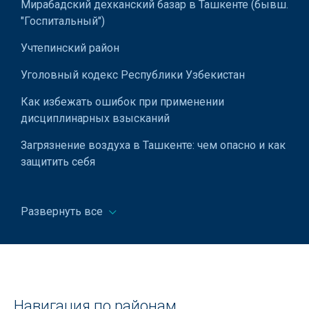
Мирабадский дехканский базар в Ташкенте (бывш.
"Госпитальный")
Производство мебели
Учтепинский район
Уголовный кодекс Республики Узбекистан
Как избежать ошибок при применении
дисциплинарных взысканий
Загрязнение воздуха в Ташкенте: чем опасно и как
защитить себя
В вашей квартире прописаны чужие люди: что
делать
Развернуть все
Типы кузовов легковых автомобилей
Станция метро Дружба народов
Видимость на дороге
Навигация по районам