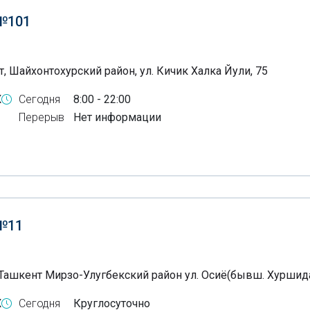
№101
, Шайхонтохурский район, ул. Кичик Халка Йули, 75
X
Сегодня
8:00 - 22:00
Перерыв
Нет информации
№11
Ташкент Мирзо-Улугбекский район ул. Осиё(бывш. Хуршида
X
Сегодня
Круглосуточно