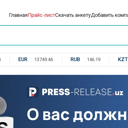
Главная
Прайс-лист
Скачать анкету
Добавить комп
EUR
RUB
KZT
4
13749.46
146.19