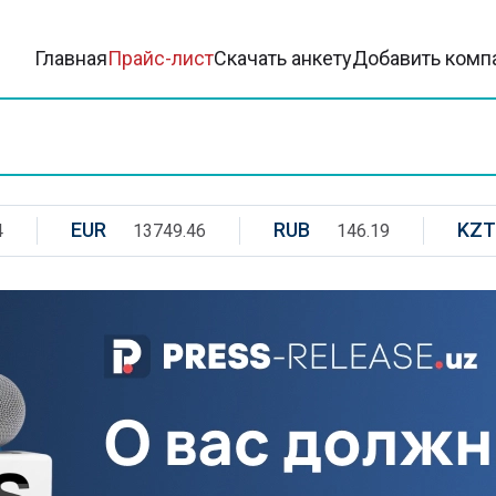
Главная
Прайс-лист
Скачать анкету
Добавить комп
EUR
RUB
KZT
4
13749.46
146.19