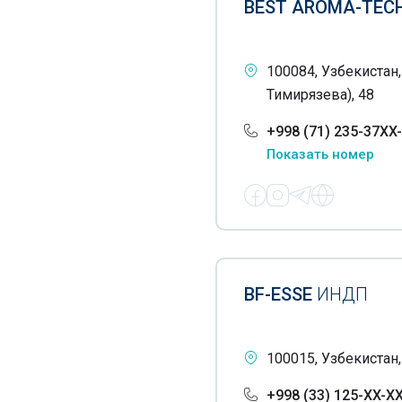
Напитки безалкогольные
BEST AROMA-TEC
Овсяная мука
100084, Узбекистан
Орехи различные
Тимирязева), 48
Патока крахмальная
+998 (71) 235-37XX
Пекарни
Показать номер
Пектины
Печенья
Пиво
Пирожные
BF-ESSE
ИНДП
Пицца
Диабетические продукты
100015, Узбекистан,
Пищевые добавки
+998 (33) 125-XX-X