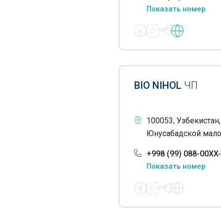
Показать номер
Пищевые концентраты
Пищевые красители
Пищевые полуфабрикаты
Пищевые сиропы
BIO NIHOL
ЧП
Плодоовощная продукция
Приправы
100053, Узбекистан
Продовольственные
Юнусабадской мало
товары
+998 (99) 088-00XX
Продуктовые магазины
Показать номер
Производство сахара
Производство соков
Производство томатной