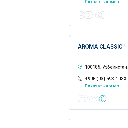
Показать номер
приготовления
Лёд
Майонез
Мак пищевой
AROMA CLASSIC
Ч
Макаронные изделия
Маргарин
100185, Узбекистан,
Масла растительные
+998 (93) 593-10XX
Масложировая продукция
Показать номер
Молочная продукция
Молочные консервы
Мороженое