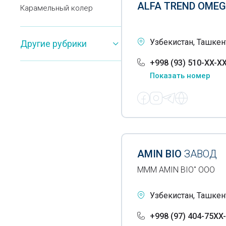
ALFA TREND OME
Карамельный колер
Квас
Узбекистан, Ташкент
Другие рубрики
Кетчуп
+998 (93) 510-XX-X
Кисель
Показать номер
Кокосовая стружка
Кондитерские изделия
Кондитерские фабрики
Конфеты
AMIN BIO
ЗАВОД
Кофе
MMM AMIN BIO" ООО
Крахмал
Узбекистан, Ташкент
Крупы
+998 (97) 404-75XX
Лапша быстрого